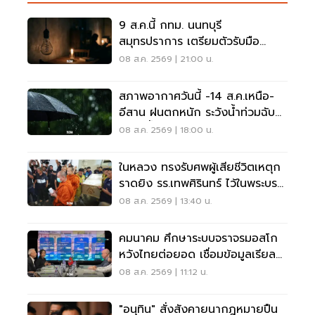
9 ส.ค.นี้ กทม. นนทบุรี
สมุทรปราการ เตรียมตัวรับมือ
'ไฟฟ้าดับ' หลายจุด
08 ส.ค. 2569 | 21:00 น.
สภาพอากาศวันนี้ -14 ส.ค.เหนือ-
อีสาน ฝนตกหนัก ระวังน้ำท่วมฉับ
พลัน น้ำป่าไหลหลาก
08 ส.ค. 2569 | 18:00 น.
ในหลวง ทรงรับศพผู้เสียชีวิตเหตุก
ราดยิง รร.เทพศิรินทร์ ไว้ในพระบรม
ราชานุเคราะห์
08 ส.ค. 2569 | 13:40 น.
คมนาคม ศึกษาระบบจราจรมอสโก
หวังไทยต่อยอด เชื่อมข้อมูลเรียล
ไทม์ แก้รถติด
08 ส.ค. 2569 | 11:12 น.
"อนุทิน" สั่งสังคายนากฎหมายปืน