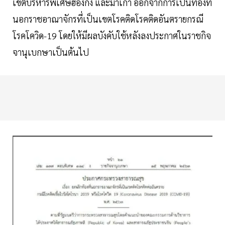
เขตบริหารพิเศษฮ่องกง และมาเก๊า ออกจากการเป็นท้องที่
นอกราชอาณาจักรที่เป็นเขตโรคติดโรคติดอันตรายกรณี
โรคโควิด-19 โดยให้มีผลบังคับใช้หลังลงประกาศในราชกิจ
จานุเบกษาเป็นต้นไป