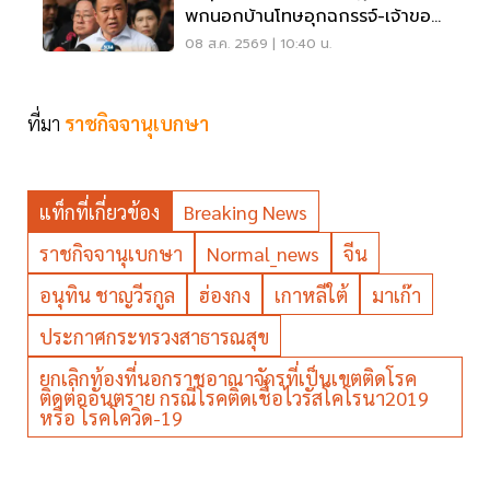
พกนอกบ้านโทษอุกฉกรรจ์-เจ้าของ
โดนหนัก
08 ส.ค. 2569 | 10:40 น.
ที่มา
ราชกิจจานุเบกษา
แท็กที่เกี่ยวข้อง
Breaking News
ราชกิจจานุเบกษา
Normal_news
จีน
อนุทิน ชาญวีรกูล
ฮ่องกง
เกาหลีใต้
มาเก๊า
ประกาศกระทรวงสาธารณสุข
ยกเลิกท้องที่นอกราชอาณาจักรที่เป็นเขตติดโรค
ติดต่ออันตราย กรณีโรคติดเชื้อไวรัสโคโรนา2019
หรือ โรคโควิด-19