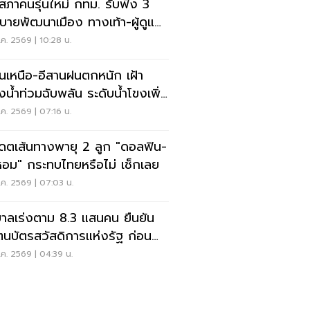
ดสภาคนรุ่นใหม่ กทม. รับฟัง 3
บายพัฒนาเมือง ทางเท้า-ผู้ดูแล
ิสติก-จักรยาน
ค. 2569 | 10:28 น.
อนเหนือ-อีสานฝนตกหนัก เฝ้า
ังน้ำท่วมฉับพลัน ระดับน้ำโขงเพิ่ม
ค. 2569 | 07:16 น.
เดตเส้นทางพายุ 2 ลูก "ดอลฟิน-
หอม" กระทบไทยหรือไม่ เช็กเลย
ค. 2569 | 07:03 น.
บาลเร่งตาม 8.3 แสนคน ยืนยัน
ตนบัตรสวัสดิการแห่งรัฐ ก่อน
ดสิทธิ
ค. 2569 | 04:39 น.