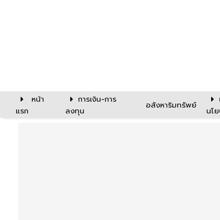
หน้า
การเงิน-การ
อสังหาริมทรัพย์
แรก
ลงทุน
นโย