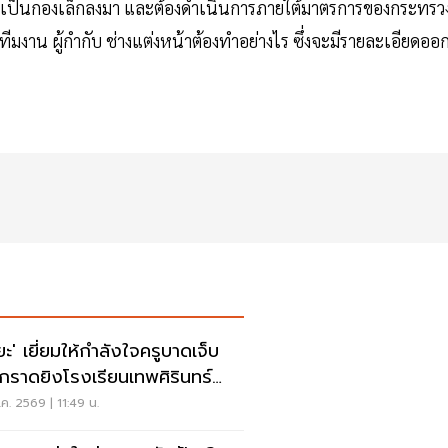
 อาจเป็นกองเล็กลงมา และต้องดำเนินการภายใต้มาตรการของกระทรว
งาน ผู้กำกับ ช่างแต่งหน้าต้องทำอย่างไร ซึ่งจะมีรายละเอียดออ
ิยะ' เยี่ยมให้กำลังใจครูบาดเจ็บ
ุกราดยิงโรงเรียนเทพศิรินทร์
บุรี
ค. 2569 | 11:49 น.