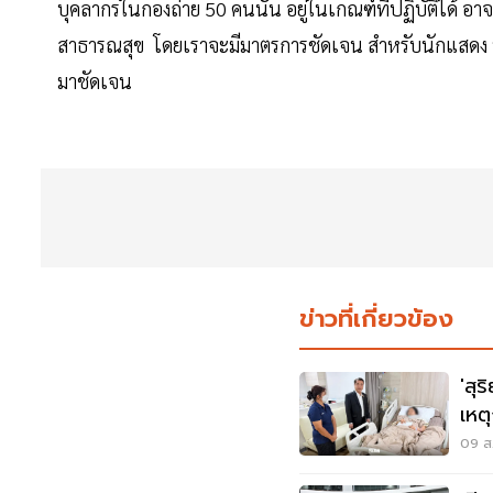
บุคลากรในกองถ่าย 50 คนนั้น อยู่ในเกณฑ์ที่ปฏิบัติได้
สาธารณสุข โดยเราจะมีมาตรการชัดเจน สำหรับนักแสดง ทีม
มาชัดเจน
ข่าวที่เกี่ยวข้อง
'สุร
เหต
นนท
09 ส.