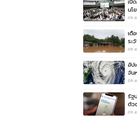
เปิ
นโย
ออท
09 ส.
เตื
ระว
สูง
09 ส.
อัป
จัน
09 ส.
รัฐ
ตัว
พลา
09 ส.