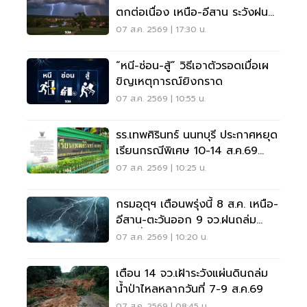
ตกต่อเนื่อง เหนือ-อีสาน ระวังฝน
ตกหนักมากบางแห่ง
07 ส.ค. 2569 | 17:30 น.
“หนี-ซ่อน-สู้” วิธีเอาตัวรอดเมื่อเผ
ขิญเหตุการณ์ยิงกราด
07 ส.ค. 2569 | 10:55 น.
รร.เทพศิรินทร์ นนทบุรี ประกาศหยุด
เรียนกรณีพิเศษ 10-14 ส.ค.69
หลังเหตุกราดยิง
07 ส.ค. 2569 | 10:25 น.
กรมอุตุฯ เตือนพรุ่งนี้ 8 ส.ค. เหนือ-
อีสาน-ตะวันออก 9 จว.ฝนถล่ม
ระวังน้ำท่วมฉับพลัน
07 ส.ค. 2569 | 10:20 น.
เตือน 14 จว.เฝ้าระวังแผ่นดินถล่ม
น้ำป่าไหลหลากวันที่ 7-9 ส.ค.69
07 ส.ค. 2569 | 08:45 น.