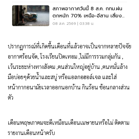
สภาพอากาศวันนี้ 8 ส.ค. กทม.ฝน
ตกหนัก 70% เหนือ-อีสาน เสี่ยง
น้ำท่วมฉับพลัน
08 ส.ค. 2569 | 03:38 น.
ปรากฏการณ์ที่เกิดขึ้นเดือนที่แล้วอาจเป็นจากหลายปัจจัย
อากาศร้อนจัด, โรงเรียนปิดเทอม ,ไม่มีการรวมกลุ่มกัน ,
เว้นระยะห่างทางสังคม ,คนส่วนใหญ่อยู่บ้าน ,คนหมั่นล้าง
มือบ่อยๆด้วยน้ำและสบู่ หรือแอลกอฮอล์เจล และใส่
หน้ากากอนามัยเวลาออกนอกบ้าน กินร้อน ช้อนกลางส่วน
ตัว
เดือนพฤษภาคมจะดีเหมือนเดือนเมษายนหรือไม่ ติดตาม
รายงานเดือนหน้าครับ