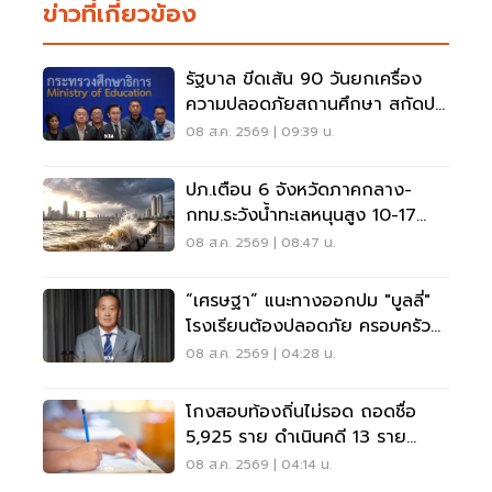
ข่าวที่เกี่ยวข้อง
รัฐบาล ขีดเส้น 90 วันยกเครื่อง
ความปลอดภัยสถานศึกษา สกัดปม
บูลลี่
08 ส.ค. 2569 | 09:39 น.
ปภ.เตือน 6 จังหวัดภาคกลาง-
กทม.ระวังน้ำทะเลหนุนสูง 10-17
ส.ค.69
08 ส.ค. 2569 | 08:47 น.
“เศรษฐา” แนะทางออกปม "บูลลี่"
โรงเรียนต้องปลอดภัย ครอบครัว
ต้องรับฟัง
08 ส.ค. 2569 | 04:28 น.
โกงสอบท้องถิ่นไม่รอด ถอดชื่อ
5,925 ราย ดำเนินคดี 13 ราย
ปปง.ไล่เส้นการเงิน
08 ส.ค. 2569 | 04:14 น.