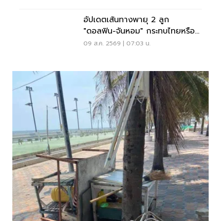
อัปเดตเส้นทางพายุ 2 ลูก
"ดอลฟิน-จันหอม" กระทบไทยหรือ
ไม่ เช็กเลย
09 ส.ค. 2569 | 07:03 น.