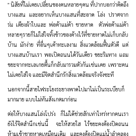
" นิสัยที่ไม่เคยเปลี่ยนของคนหลายๆคน ที่ปากบอกว่าคิดถึง
บางแสน และอยากเห็นบางแสนที่สะอาด โล่ง ปราศจาก
ร่ม เตียงผ้าใบและ พ่อค้าแม่ค้า ชายหาด ตัวพ่อค้าแม่ค้า
หลายๆรายก็ไม่ใส่ใจทิ้งข้าวของค้างไว้ที่ชายหาดไม่เก็บกลับ
บ้าน มักง่าย ที่อื่นๆเค้าทะเลงาม สิ่งแวดล้อมฟื้นตัวดี แต่
บางแสนบ้านเรา พอเปิดถนนได้วันเดียว ขยะริมทาง แถม
ขยะจากทะเลเกยตื้นก็กลับมารวมตัวกันเช่นเคย เพราะคน
ไม่เคยใส่ใจ และมีจิตสำนึกรักสิ่งแวดล้อมจริงจังซะที
นอกจากนี้สายไฟระโยงระยางพาดไปมาไม่เป็นระเบียบก็
มากมาย แบบไม่ทันสังเกตมาก่อน
ต่อให้บางแสนโล่งโปร่ง ก็ไม่ได้ช่วยสักเท่าไหร่หากคนเรา
ยังไร้จิตสำนึกเช่นนี้ จะให้สวยใส ไร้ขยะคงต้องปิดถนน
ห้ามเข้าชายหาดเหมือนเดิม และคงต้องปิดแม่น้ำลำคลอง