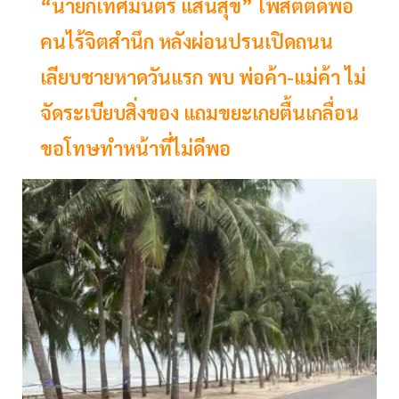
“นายกเทศมนตรี แสนสุข” โพสต์ตัดพ้อ
คนไร้จิตสำนึก หลังผ่อนปรนเปิดถนน
เลียบชายหาดวันแรก พบ พ่อค้า-แม่ค้า ไม่
จัดระเบียบสิ่งของ แถมขยะเกยตื้นเกลื่อน
ขอโทษทำหน้าที่ไม่ดีพอ