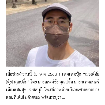
เมื่อช่วงค่ำวานนี้ (5 พ.ค 2563 ) เพจเฟซบุ๊ก “ณรงค์ชัย
(ตุ้ย) คุณปลื้ม” โดย นายณรงค์ชัย คุณปลื้ม นายกเทศมนตรี
เมืองแสนสุข จ.ชลบุรี โพสต์ภาพถ่ายบริเวณชาดหาดบาง
แสนที่เต็มไปด้วยขยะ พร้อมระบุว่า ...