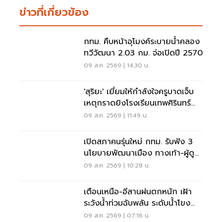
ข่าวที่เกี่ยวข้อง
กทม. คืบหน้าอุโมงค์ระบายน้ำคลอง
ทวีวัฒนา 2.03 กม. จ่อเปิดปี 2570
09 ส.ค. 2569 | 14:30 น.
'สุริยะ' เยี่ยมให้กำลังใจครูบาดเจ็บ
เหตุกราดยิงโรงเรียนเทพศิรินทร์
นนทบุรี
09 ส.ค. 2569 | 11:49 น.
เปิดสภาคนรุ่นใหม่ กทม. รับฟัง 3
นโยบายพัฒนาเมือง ทางเท้า-ผู้ดู
แลออทิสติก-จักรยาน
09 ส.ค. 2569 | 10:28 น.
เตือนเหนือ-อีสานฝนตกหนัก เฝ้า
ระวังน้ำท่วมฉับพลัน ระดับน้ำโขง
เพิ่มสูง
09 ส.ค. 2569 | 07:16 น.