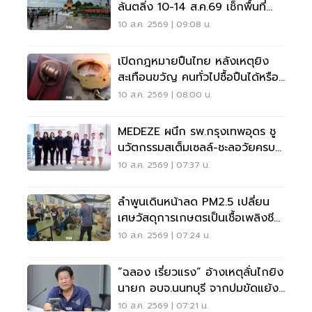
ล้นตลิ่ง 10-14 ส.ค.69 เช็กพื้นที่
เสี่ยงด่วน
10 ส.ค. 2569 | 09:08 น.
เปิดกฎหมายปืนไทย หลังเหตุยิง
สะเทือนขวัญ คนทั่วไปซื้อปืนได้หรือ
ไม่?
10 ส.ค. 2569 | 08:00 น.
MEDEZE ผนึก รพ.กรุงเทพอุดร ชู
นวัตกรรมสเต็มเซลล์-ชะลอวัยครบ
วงจร
10 ส.ค. 2569 | 07:37 น.
ลำพูนเดินหน้าลด PM2.5 เปลี่ยน
เศษวัสดุการเกษตรเป็นเชื้อเพลิงชีว
มวล
10 ส.ค. 2569 | 07:24 น.
“ฉลอง เรี่ยวแรง“ อ้างเหตุลั่นไกยิง
นายก อบจ.นนทบุรี จากปมขัดแย้ง
เรื่องเงิน
10 ส.ค. 2569 | 07:21 น.