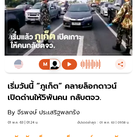
เริ่มวันนี้ “ภูเก็ต” คลายล็อกดาวน์
เปิดด่านให้5พันคน กลับตจว.
By
จีรพงษ์ ประเสริฐพลกรัง
01 พ.ค. 63 | 01:24 น.
อัปเดตล่าสุด :
01 พ.ค. 63 | 09:58 น.