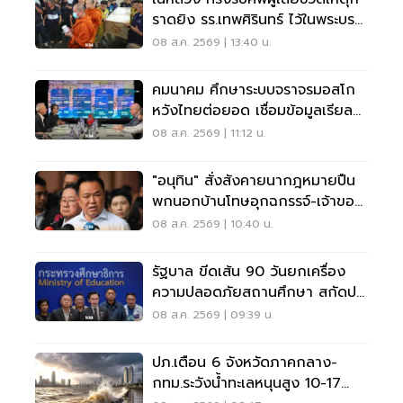
ราดยิง รร.เทพศิรินทร์ ไว้ในพระบรม
ราชานุเคราะห์
08 ส.ค. 2569 | 13:40 น.
คมนาคม ศึกษาระบบจราจรมอสโก
หวังไทยต่อยอด เชื่อมข้อมูลเรียล
ไทม์ แก้รถติด
08 ส.ค. 2569 | 11:12 น.
"อนุทิน" สั่งสังคายนากฎหมายปืน
พกนอกบ้านโทษอุกฉกรรจ์-เจ้าของ
โดนหนัก
08 ส.ค. 2569 | 10:40 น.
รัฐบาล ขีดเส้น 90 วันยกเครื่อง
ความปลอดภัยสถานศึกษา สกัดปม
บูลลี่
08 ส.ค. 2569 | 09:39 น.
ปภ.เตือน 6 จังหวัดภาคกลาง-
กทม.ระวังน้ำทะเลหนุนสูง 10-17