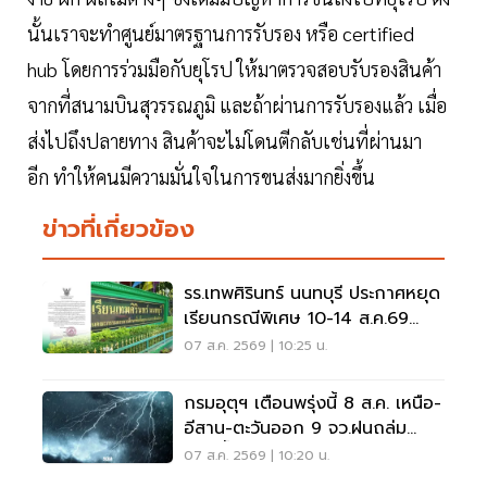
นั้นเราจะทำศูนย์มาตรฐานการรับรอง หรือ certified
hub โดยการร่วมมือกับยุโรป ให้มาตรวจสอบรับรองสินค้า
จากที่สนามบินสุวรรณภูมิ และถ้าผ่านการรับรองแล้ว เมื่อ
ส่งไปถึงปลายทาง สินค้าจะไม่โดนตีกลับเช่นที่ผ่านมา
อีก ทำให้คนมีความมั่นใจในการขนส่งมากยิ่งขึ้น
ข่าวที่เกี่ยวข้อง
รร.เทพศิรินทร์ นนทบุรี ประกาศหยุด
เรียนกรณีพิเศษ 10-14 ส.ค.69
หลังเหตุกราดยิง
07 ส.ค. 2569 | 10:25 น.
กรมอุตุฯ เตือนพรุ่งนี้ 8 ส.ค. เหนือ-
อีสาน-ตะวันออก 9 จว.ฝนถล่ม
ระวังน้ำท่วมฉับพลัน
07 ส.ค. 2569 | 10:20 น.