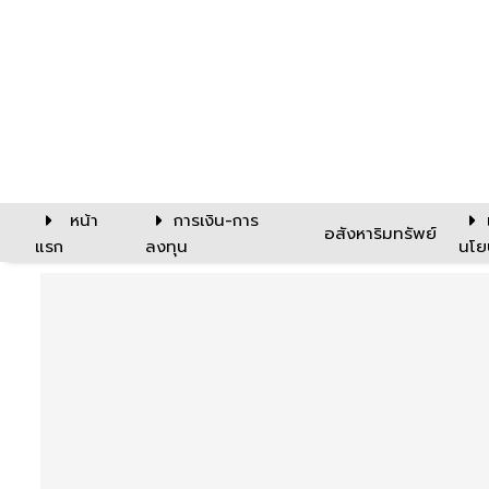
หน้า
การเงิน-การ
อสังหาริมทรัพย์
แรก
ลงทุน
นโย