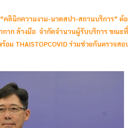
คลินิกความงาม-นวดสปา-สถานบริการ” ต้อ
กาก ล้างมือ จำกัดจำนวนผู้รับบริการ ขณะที
ร้อม THAISTOPCOVID ร่วมช่วยกันตรวจสอ