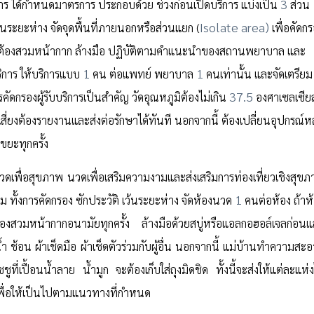
3
ร ได้กำหนดมาตรการ ประกอบด้วย ช่วงก่อนเปิดบริการ แบ่งเป็น
ส่วน
Isolate area)
ระยะห่าง จัดจุดพื้นที่ภายนอกหรือส่วนแยก (
เพื่อคัดก
การ ต้องสวมหน้ากาก ล้างมือ ปฏิบัติตามคำแนะนำของสถานพยาบาล และ
1
1
บริการ ให้บริการแบบ
คน ต่อแพทย์ พยาบาล
คนเท่านั้น และจัดเตรียม
37.5
คัดกรองผู้รับบริการเป็นสำคัญ วัดอุณหภูมิต้องไม่เกิน
องศาเซลเซีย
่ยงต้องรายงานและส่งต่อรักษาได้ทันที นอกจากนี้ ต้องเปลี่ยนอุปกรณ์หล
ขยะทุกครั้ง
ดเพื่อสุขภาพ นวดเพื่อเสริมความงามและส่งเสริมการท่องเที่ยวเชิงสุข
1
ทั้งการคัดกรอง ซักประวัติ เว้นระยะห่าง จัดห้องนวด
คนต่อห้อง ถ้าห
วดต้องสวมหน้ากากอนามัยทุกครั้ง ล้างมือด้วยสบู่หรือแอลกอฮอล์เจลก่อน
น้ำ ช้อน ผ้าเช็ดมือ ผ้าเช็ดตัวร่วมกับผู้อื่น นอกจากนี้ แม่บ้านทำความสะ
เปื้อนน้ำลาย น้ำมูก จะต้องเก็บใส่ถุงมิดชิด ทั้งนี้จะส่งให้แต่ละแห่ง
บเพื่อให้เป็นไปตามแนวทางที่กำหนด