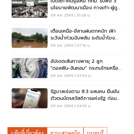
เปิดสภาคนรุ่นใหม่ กทม. รับฟัง 3
นโยบายพัฒนาเมือง ทางเท้า-ผู้ดู
แลออทิสติก-จักรยาน
09 ส.ค. 2569 | 10:28 น.
เตือนเหนือ-อีสานฝนตกหนัก เฝ้า
ระวังน้ำท่วมฉับพลัน ระดับน้ำโขง
เพิ่มสูง
09 ส.ค. 2569 | 07:16 น.
อัปเดตเส้นทางพายุ 2 ลูก
"ดอลฟิน-จันหอม" กระทบไทยหรือ
ไม่ เช็กเลย
09 ส.ค. 2569 | 07:03 น.
รัฐบาลเร่งตาม 8.3 แสนคน ยืนยัน
ตัวตนบัตรสวัสดิการแห่งรัฐ ก่อน
พลาดสิทธิ
09 ส.ค. 2569 | 04:39 น.
แท็กที่เกี่ยวข้อง
ฐานเศรษฐกิจ
นนทบุรี