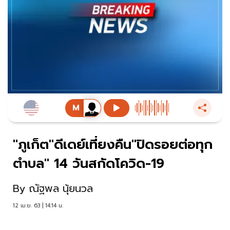
"ภูเก็ต"ดีเดย์เที่ยงคืน"ปิดรอยต่อทุก
ตำบล" 14 วันสกัดโควิด-19
By
ณัฐพล นุ้ยนวล
12 เม.ย. 63 | 14:14 น.