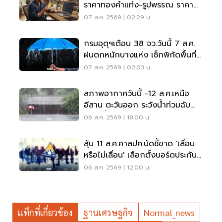
ราคาทองคำแท่ง-รูปพรรณ ราคา
ขาย - รับซื้อ กี่บาท
07 ส.ค. 2569 | 02:29 น.
กรมอุตุฯเตือน 38 จว.วันนี้ 7 ส.ค.
ฝนตกหนักบางแห่ง เช็กพิกัดพื้นที่
เสี่ยงด่วน
07 ส.ค. 2569 | 02:03 น.
สภาพอากาศวันนี้ -12 ส.ค.เหนือ
อีสาน ตะวันออก ระวังน้ำท่วมฉับ
พลัน น้ำป่าไหลหลาก
06 ส.ค. 2569 | 18:00 น.
ลุ้น 11 ส.ค.ศาลปค.นัดชี้ขาด 'เลื่อน
หรือไม่เลื่อน' เลือกตั้งบอร์ดประกัน
สังคม
06 ส.ค. 2569 | 12:00 น.
แท็กที่เกี่ยวข้อง
ฐานเศรษฐกิจ
Normal_news