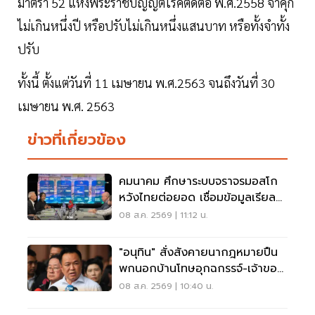
มาตรา 52 แห่งพระราชบัญญัติโรคติดต่อ พ.ศ.2558 จําคุก
ไม่เกินหนึ่งปี หรือปรับไม่เกินหนึ่งแสนบาท หรือทั้งจําทั้ง
ปรับ
ทั้งนี้ ตั้งแต่วันที่ 11 เมษายน พ.ศ.2563 จนถึงวันที่ 30
เมษายน พ.ศ. 2563
ข่าวที่เกี่ยวข้อง
คมนาคม ศึกษาระบบจราจรมอสโก
หวังไทยต่อยอด เชื่อมข้อมูลเรียล
ไทม์ แก้รถติด
08 ส.ค. 2569 | 11:12 น.
"อนุทิน" สั่งสังคายนากฎหมายปืน
พกนอกบ้านโทษอุกฉกรรจ์-เจ้าของ
โดนหนัก
08 ส.ค. 2569 | 10:40 น.