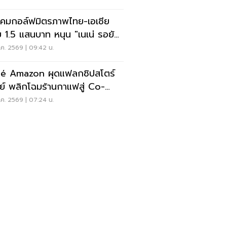
คมกอล์ฟมิตรภาพไทย-เอเชีย
 1.5 แสนบาท หนุน "เนเน่ รอยัล"
วทีที่สหรัฐ
ค. 2569 | 09:42 น.
é Amazon ผุดแฟลกชิปสโตร์
ีย์ พลิกโฉมร้านกาแฟสู่ Co-
rking Space ครบวงจร
ค. 2569 | 07:24 น.