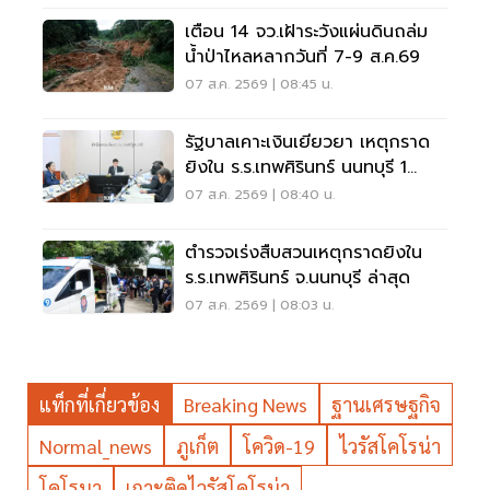
เตือน 14 จว.เฝ้าระวังแผ่นดินถล่ม
น้ำป่าไหลหลากวันที่ 7-9 ส.ค.69
07 ส.ค. 2569 | 08:45 น.
รัฐบาลเคาะเงินเยียวยา เหตุกราด
ยิงใน ร.ร.เทพศิรินทร์ นนทบุรี 1
แสน-1ล้าน
07 ส.ค. 2569 | 08:40 น.
ตำรวจเร่งสืบสวนเหตุกราดยิงใน
ร.ร.เทพศิรินทร์ จ.นนทบุรี ล่าสุด
07 ส.ค. 2569 | 08:03 น.
แท็กที่เกี่ยวข้อง
Breaking News
ฐานเศรษฐกิจ
Normal_news
ภูเก็ต
โควิด-19
ไวรัสโคโรน่า
โคโรนา
เกาะติดไวรัสโคโรน่า