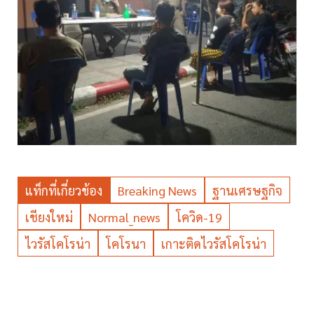
แท็กที่เกี่ยวข้อง
Breaking News
ฐานเศรษฐกิจ
เชียงใหม่
Normal_news
โควิด-19
ไวรัสโคโรน่า
โคโรนา
เกาะติดไวรัสโคโรน่า