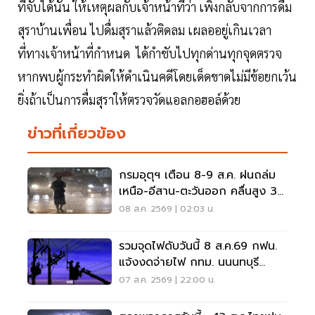
ที่จับได้นั้น ให้เหตุผลกับเจ้าหน้าที่ว่า เพิ่งกลับจากการดื่ม
สุราบ้านเพื่อน ไปดื่มสุราแล้วติดลม เผลออยู่เกินเวลา
ที่ทางเจ้าหน้าที่กำหนด ได้กำชับไปทุกด่านทุกจุดตรวจ
หากพบผู้กระทำผิดให้ดำเนินคดีโดยเด็ดขาดไม่มีข้อยกเว้น
ยิ่งถ้าเป็นการดื่มสุราให้ตรวจวัดแอลกอฮอล์ด้วย
ข่าวที่เกี่ยวข้อง
กรมอุตุฯ เตือน 8-9 ส.ค. ฝนถล่ม
เหนือ-อีสาน-ตะวันออก คลื่นสูง 3
เมตร
08 ส.ค. 2569 | 02:03 น.
รวมจุดไฟดับวันนี้ 8 ส.ค.69 กฟน.
แจ้งงดจ่ายไฟ กทม. นนนทบุรี
สมุทรปราการ
07 ส.ค. 2569 | 22:00 น.