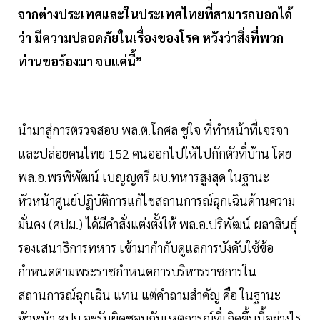
จากต่างประเทศและในประเทศไทยที่สามารถบอกได้
ว่า มีความปลอดภัยในเรื่องของโรค หวังว่าสิ่งที่พวก
ท่านขอร้องมา จบแค่นี้”
นำมาสู่การตรวจสอบ พล.ต.โกศล ชูใจ ที่ทำหน้าที่เจรจา
และปล่อยคนไทย 152 คนออกไปให้ไปกักตัวที่บ้าน โดย
พล.อ.พรพิพัฒน์ เบญญศรี ผบ.ทหารสูงสุด ในฐานะ
หัวหน้าศูนย์ปฏิบัติการแก้ไขสถานการณ์ฉุกเฉินด้านความ
มั่นคง (ศปม.) ได้มีคำสั่งแต่งตั้งให้ พล.อ.ปริพัฒน์ ผลาสินธุ์
รองเสนาธิการทหาร เข้ามากำกับดูแลการบังคับใช้ข้อ
กำหนดตามพระราชกำหนดการบริหารราชการใน
สถานการณ์ฉุกเฉิน แทน แต่คำถามสำคัญ คือ ในฐานะ
หัวหน้า ศปม.จะรับผิดชอบกับเหตุการณ์ที่เกิดขึ้นนี้อย่างไร