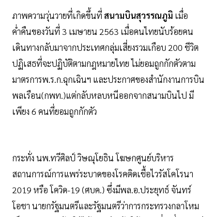
ภาพความวุ่นวายที่เกิดขึ้นที่
สนามบินสุวรรณภูมิ
เมื่อ
ค่ำคืนของวันที่ 3 เมษายน 2563 เมื่อคนไทยนับร้อยคน
เดินทางกลับมาจากประเทศกลุ่มเสี่ยงรวมเกือบ 200 ชีวิต
ปฏิเสธที่จะปฏิบัติตามกฎหมายไทย ไม่ยอมถูกกักตัวตาม
มาตรการพ.ร.ก.ฉุกเฉินฯ และประกาศของสำนักงานการบิน
พลเรือน(กพท.)แต่กลับหลบหนีออกจากสนามบินไป มี
เพียง 6 คนที่ยอมถูกกักตัว
กระทั่ง นพ.ทวีศิลป์ วิษณุโยธิน โฆษกศูนย์บริหาร
สถานการณ์การแพร่ระบาดของโรคติดเชื้อไวรัสโคโรนา
2019 หรือ โควิด-19 (ศบค.) ซึ่งมีพล.อ.ประยุทธ์ จันทร์
โอชา นายกรัฐมนตรีและรัฐมนตรีว่าการกระทรวงกลาโหม