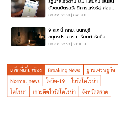
รัฐบาลเร่งตาม 8.3 แสนคน ยืนยัน
ตัวตนบัตรสวัสดิการแห่งรัฐ ก่อน
พลาดสิทธิ
09 ส.ค. 2569 | 04:39 น.
9 ส.ค.นี้ กทม. นนทบุรี
สมุทรปราการ เตรียมตัวรับมือ
'ไฟฟ้าดับ' หลายจุด
08 ส.ค. 2569 | 21:00 น.
แท็กที่เกี่ยวข้อง
Breaking News
ฐานเศรษฐกิจ
Normal_news
โควิด-19
ไวรัสโคโรน่า
โคโรนา
เกาะติดไวรัสโคโรน่า
จังหวัดตราด