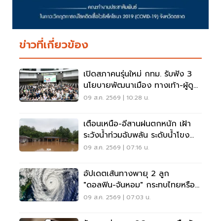
ข่าวที่เกี่ยวข้อง
เปิดสภาคนรุ่นใหม่ กทม. รับฟัง 3
นโยบายพัฒนาเมือง ทางเท้า-ผู้ดู
แลออทิสติก-จักรยาน
09 ส.ค. 2569 | 10:28 น.
เตือนเหนือ-อีสานฝนตกหนัก เฝ้า
ระวังน้ำท่วมฉับพลัน ระดับน้ำโขง
เพิ่มสูง
09 ส.ค. 2569 | 07:16 น.
อัปเดตเส้นทางพายุ 2 ลูก
"ดอลฟิน-จันหอม" กระทบไทยหรือ
ไม่ เช็กเลย
09 ส.ค. 2569 | 07:03 น.