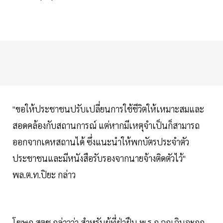
"ขอให้ประชาชนปรับเปลี่ยนการใช้ชีวิตให้เหมาะสมและ
สอดคล้องกับสถานการณ์ แต่หากมีเหตุจำเป็นก็สามารถ
ออกจากเคหสถานได้ ซึ่งแนะนำให้พกบัตรประจำตัว
ประชาชนและมีหนังสือรับรองจากนายจ้างติดตัวไว้"
พล.ต.ท.ปิยะ กล่าว
โฆษก สตช.กล่าวว่า สำหรับผู้ที่ฝ่าฝืน พ.ร.ก.ฉุกเฉินจะถูก