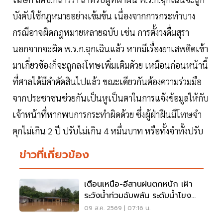
บังคับใช้กฎหมายอย่างเข้มข้น เนื่องจากการกระทำบาง
กรณีอาจผิดกฎหมายหลายฉบับ เช่น การตั้งวงดื่มสุรา
นอกจากจะผิด พ.ร.ก.ฉุกเฉินแล้ว หากมีเรื่องยาเสพติดเข้า
มาเกี่ยวข้องก็จะถูกลงโทษเพิ่มเติมด้วย เหมือนก่อนหน้านี้
ที่ศาลได้มีคำตัดสินไปแล้ว ขณะเดียวกันต้องความร่วมมือ
จากประชาชนช่วยกันเป็นหูเป็นตาในการแจ้งข้อมูลให้กับ
เจ้าหน้าที่หากพบการกระทำผิดด้วย ซึ่งผู้ฝ่าฝืนมีโทษจำ
คุกไม่เกิน 2 ปี ปรับไม่เกิน 4 หมื่นบาท หรือทั้งจำทั้งปรับ
ข่าวที่เกี่ยวข้อง
เตือนเหนือ-อีสานฝนตกหนัก เฝ้า
ระวังน้ำท่วมฉับพลัน ระดับน้ำโขง
เพิ่มสูง
09 ส.ค. 2569 | 07:16 น.