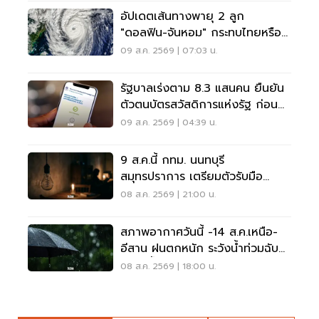
อัปเดตเส้นทางพายุ 2 ลูก
"ดอลฟิน-จันหอม" กระทบไทยหรือ
ไม่ เช็กเลย
09 ส.ค. 2569 | 07:03 น.
รัฐบาลเร่งตาม 8.3 แสนคน ยืนยัน
ตัวตนบัตรสวัสดิการแห่งรัฐ ก่อน
พลาดสิทธิ
09 ส.ค. 2569 | 04:39 น.
9 ส.ค.นี้ กทม. นนทบุรี
สมุทรปราการ เตรียมตัวรับมือ
'ไฟฟ้าดับ' หลายจุด
08 ส.ค. 2569 | 21:00 น.
สภาพอากาศวันนี้ -14 ส.ค.เหนือ-
อีสาน ฝนตกหนัก ระวังน้ำท่วมฉับ
พลัน น้ำป่าไหลหลาก
08 ส.ค. 2569 | 18:00 น.