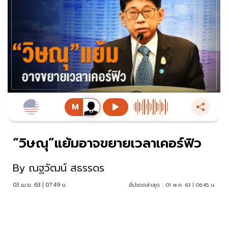
“วิษณุ”แย้มอาจขยายเวลาเคอร์ฟิว
By
ณฐวัฒน์ สธรรดร
03 เม.ย. 63 | 07:49 น.
อัปเดตล่าสุด :
01 พ.ค. 63 | 06:45 น.