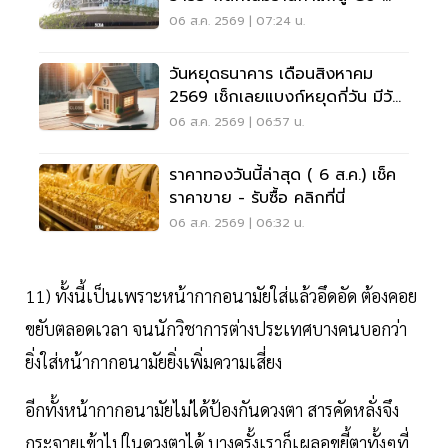
Working Space ครบวงจร
06 ส.ค. 2569 | 07:24 น.
วันหยุดธนาคาร เดือนสิงหาคม
2569 เช็กเลยแบงก์หยุดกี่วัน มีวัน
หยุดยาวไหม
06 ส.ค. 2569 | 06:57 น.
ราคาทองวันนี้ล่าสุด ( 6 ส.ค.) เช็ค
ราคาขาย - รับซื้อ คลิกที่นี่
06 ส.ค. 2569 | 06:32 น.
11) ทั้งนี้เป็นเพราะหน้ากากอนามัยใส่แล้วอึดอัด ต้องคอย
ขยับตลอดเวลา จนนักวิชาการต่างประเทศบางคนบอกว่า
ยิ่งใส่หน้ากากอนามัยยิ่งเพิ่มความเสี่ยง
อีกทั้งหน้ากากอนามัยไม่ได้ป้องกันดวงตา สารคัดหลั่งจึง
กระจายเข้าไปในดวงตาได้ บางครั้งเราก็เผลอขยี้ตาทั้งๆที่