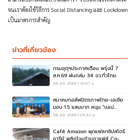
จนเราต้องใช้วิธีการ Social Distancing และ Lockdown
เป็นมาตรการสำคัญ
ข่าวที่เกี่ยวข้อง
กรมอุตุฯประกาศเตือน พรุ่งนี้ 7
ส.ค.69 ฝนถล่ม 34 จว.ทั่วไทย
06 ส.ค. 2569 | 10:07 น.
สมาคมกอล์ฟมิตรภาพไทย-เอเชีย
มอบ 1.5 แสนบาท หนุน "เนเน่
รอยัล" ลุยเวทีที่สหรัฐ
06 ส.ค. 2569 | 09:42 น.
Café Amazon ผุดแฟลกชิปสโตร์
อารีย์ พลิกโฉมร้านกาแฟสู่ Co-