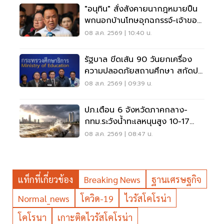
"อนุทิน" สั่งสังคายนากฎหมายปืน
พกนอกบ้านโทษอุกฉกรรจ์-เจ้าของ
โดนหนัก
08 ส.ค. 2569 | 10:40 น.
รัฐบาล ขีดเส้น 90 วันยกเครื่อง
ความปลอดภัยสถานศึกษา สกัดปม
บูลลี่
08 ส.ค. 2569 | 09:39 น.
ปภ.เตือน 6 จังหวัดภาคกลาง-
กทม.ระวังน้ำทะเลหนุนสูง 10-17
ส.ค.69
08 ส.ค. 2569 | 08:47 น.
แท็กที่เกี่ยวข้อง
Breaking News
ฐานเศรษฐกิจ
Normal_news
โควิด-19
ไวรัสโคโรน่า
โคโรนา
เกาะติดไวรัสโคโรน่า