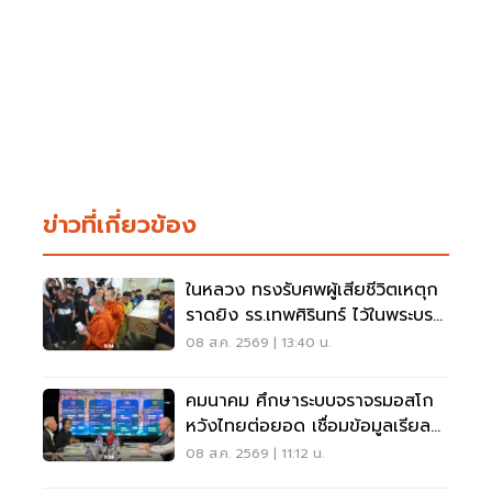
ข่าวที่เกี่ยวข้อง
ในหลวง ทรงรับศพผู้เสียชีวิตเหตุก
ราดยิง รร.เทพศิรินทร์ ไว้ในพระบรม
ราชานุเคราะห์
08 ส.ค. 2569 | 13:40 น.
คมนาคม ศึกษาระบบจราจรมอสโก
หวังไทยต่อยอด เชื่อมข้อมูลเรียล
ไทม์ แก้รถติด
08 ส.ค. 2569 | 11:12 น.