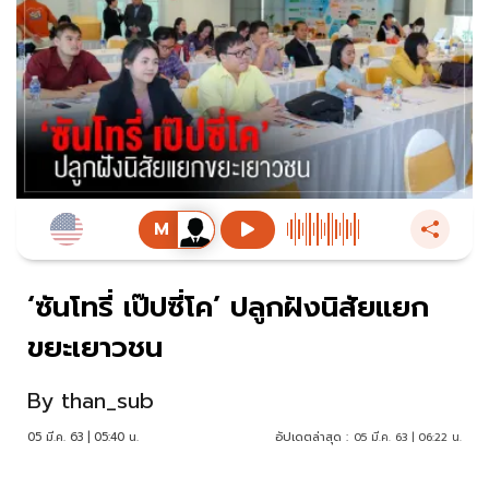
‘ซันโทรี่ เป๊ปซี่โค’ ปลูกฝังนิสัยแยก
ขยะเยาวชน
By
than_sub
05 มี.ค. 63 | 05:40 น.
อัปเดตล่าสุด :
05 มี.ค. 63 | 06:22 น.