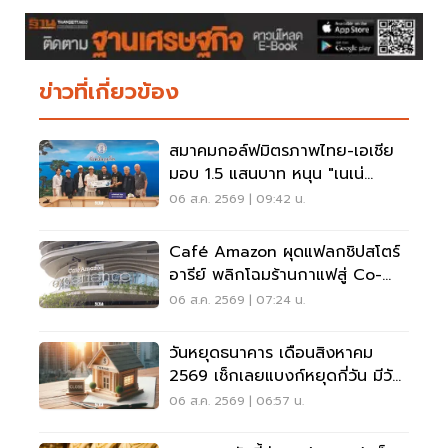
ข่าวที่เกี่ยวข้อง
สมาคมกอล์ฟมิตรภาพไทย-เอเชีย
มอบ 1.5 แสนบาท หนุน "เนเน่
รอยัล" ลุยเวทีที่สหรัฐ
06 ส.ค. 2569 | 09:42 น.
Café Amazon ผุดแฟลกชิปสโตร์
อารีย์ พลิกโฉมร้านกาแฟสู่ Co-
Working Space ครบวงจร
06 ส.ค. 2569 | 07:24 น.
วันหยุดธนาคาร เดือนสิงหาคม
2569 เช็กเลยแบงก์หยุดกี่วัน มีวัน
หยุดยาวไหม
06 ส.ค. 2569 | 06:57 น.