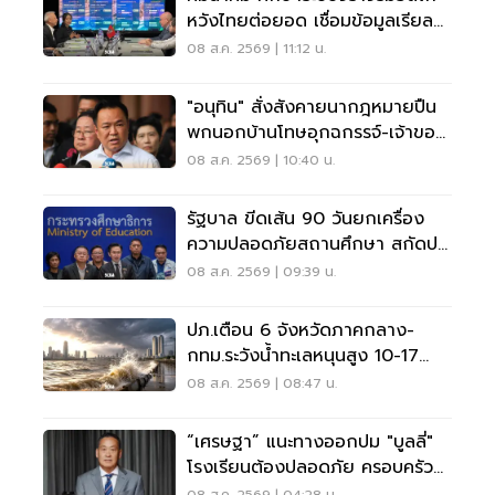
หวังไทยต่อยอด เชื่อมข้อมูลเรียล
ไทม์ แก้รถติด
08 ส.ค. 2569 | 11:12 น.
"อนุทิน" สั่งสังคายนากฎหมายปืน
พกนอกบ้านโทษอุกฉกรรจ์-เจ้าของ
โดนหนัก
08 ส.ค. 2569 | 10:40 น.
รัฐบาล ขีดเส้น 90 วันยกเครื่อง
ความปลอดภัยสถานศึกษา สกัดปม
บูลลี่
08 ส.ค. 2569 | 09:39 น.
ปภ.เตือน 6 จังหวัดภาคกลาง-
กทม.ระวังน้ำทะเลหนุนสูง 10-17
ส.ค.69
08 ส.ค. 2569 | 08:47 น.
“เศรษฐา” แนะทางออกปม "บูลลี่"
โรงเรียนต้องปลอดภัย ครอบครัว
ต้องรับฟัง