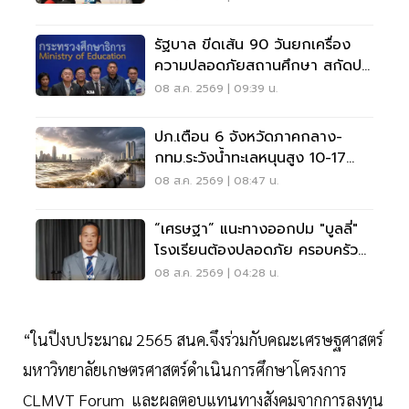
รัฐบาล ขีดเส้น 90 วันยกเครื่อง
ความปลอดภัยสถานศึกษา สกัดปม
บูลลี่
08 ส.ค. 2569 | 09:39 น.
ปภ.เตือน 6 จังหวัดภาคกลาง-
กทม.ระวังน้ำทะเลหนุนสูง 10-17
ส.ค.69
08 ส.ค. 2569 | 08:47 น.
“เศรษฐา” แนะทางออกปม "บูลลี่"
โรงเรียนต้องปลอดภัย ครอบครัว
ต้องรับฟัง
08 ส.ค. 2569 | 04:28 น.
“ในปีงบประมาณ 2565 สนค.จึงร่วมกับคณะเศรษฐศาสตร์
มหาวิทยาลัยเกษตรศาสตร์ดำเนินการศึกษาโครงการ
CLMVT Forum และผลตอบแทนทางสังคมจากการลงทุน