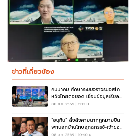
ข่าวที่เกี่ยวข้อง
คมนาคม ศึกษาระบบจราจรมอสโก
หวังไทยต่อยอด เชื่อมข้อมูลเรียล
ไทม์ แก้รถติด
08 ส.ค. 2569 | 11:12 น.
"อนุทิน" สั่งสังคายนากฎหมายปืน
พกนอกบ้านโทษอุกฉกรรจ์-เจ้าของ
โดนหนัก
08 ส.ค. 2569 | 10:40 น.