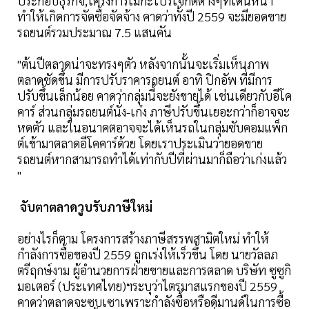
ประกอบธุรกิจ,โครงการเมกะโปรเจ็กต์ต่างๆที่เดินหน้า
ทำให้เกิดการจัดซื้อจัดจ้าง คาดว่าทั้งปี 2559 จะมียอดขาย
รถยนต์รวมประมาณ 7.5 แสนคัน
"ต้นปีตลาดน่าจะทรงๆตัว หลังจากนั้นจะเริ่มเห็นภาพ
ตลาดชัดขึ้น มีการปรับราคารถยนต์ อาทิ ปิกอัพ ที่มีการ
ปรับขึ้นเล็กน้อย คาดว่ากลุ่มนี้จะยังขายได้ เช่นเดียวกับอีโค
คาร์ ส่วนกลุ่มรถยนต์นั่ง-เก๋ง ภาษีปรับขึ้นเยอะกว่าก็อาจจะ
หดตัว และในอนาคตอาจจะได้เห็นรถในกลุ่มซับคอมแพ็ก
ต์เข้ามาตลาดอีโคคาร์ด้วย โดยเราประเมินว่ายอดขาย
รถยนต์หากสามารถทำได้เท่ากับปีที่ผ่านมาก็ถือว่าเก่งแล้ว
"
จับตาตลาดวูบรับภาษีใหม่
อย่างไรก็ตาม โครงการสร้างภาษีสรรพสามิตใหม่ ทำให้
กำลังการซื้อของปี 2559 ถูกเร่งให้เร็วขึ้น โดย นายวัลลภ
ตรีฤกษ์งาม ผู้อำนวยการฝ่ายขายและการตลาด บริษัท ซูซูกิ
มอเตอร์ (ประเทศไทย)ฯระบุว่าไตรมาสแรกของปี 2559
คาดว่าตลาดจะซบเซาเพราะกำลังซื้อหรือดีมานด์ในการซื้อ