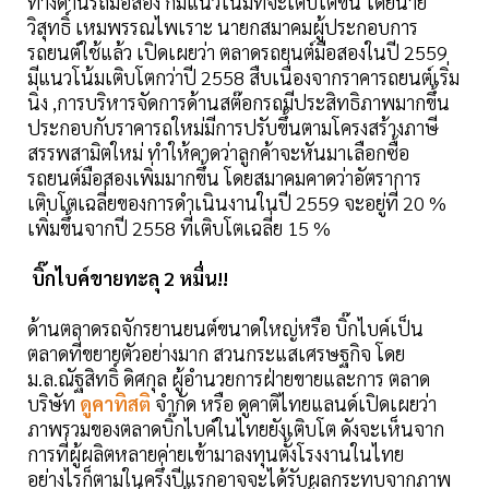
ทางด่านรถมือสอง ก็มีแนวโน้มที่จะเติบโตขึ้น โดยนาย
วิสุทธิ์ เหมพรรณไพเราะ นายกสมาคมผู้ประกอบการ
รถยนต์ใช้แล้ว เปิดเผยว่า ตลาดรถยนต์มือสองในปี 2559
มีแนวโน้มเติบโตกว่าปี 2558 สืบเนื่องจากราคารถยนต์เริ่ม
นิ่ง ,การบริหารจัดการด้านสต๊อกรถมีประสิทธิภาพมากขึ้น
ประกอบกับราคารถใหม่มีการปรับขึ้นตามโครงสร้างภาษี
สรรพสามิตใหม่ ทำให้คาดว่าลูกค้าจะหันมาเลือกซื้อ
รถยนต์มือสองเพิ่มมากขึ้น โดยสมาคมคาดว่าอัตราการ
เติบโตเฉลี่ยของการดำเนินงานในปี 2559 จะอยู่ที่ 20 %
เพิ่มขึ้นจากปี 2558 ที่เติบโตเฉลี่ย 15 %
บิ๊กไบค์ขายทะลุ 2 หมื่น!!
ด้านตลาดรถจักรยานยนต์ขนาดใหญ่หรือ บิ๊กไบค์เป็น
ตลาดที่ขยายตัวอย่างมาก สวนกระแสเศรษฐกิจ โดย
ม.ล.ณัฐสิทธิ์ ดิศกุล ผู้อำนวยการฝ่ายขายและการ ตลาด
บริษัท
ดูคาทิสติ
จำกัด หรือ ดูคาติไทยแลนด์เปิดเผยว่า
ภาพรวมของตลาดบิ๊กไบค์ในไทยยังเติบโต ดังจะเห็นจาก
การที่ผู้ผลิตหลายค่ายเข้ามาลงทุนตั้งโรงงานในไทย
อย่างไรก็ตามในครึ่งปีแรกอาจจะได้รับผลกระทบจากภาพ