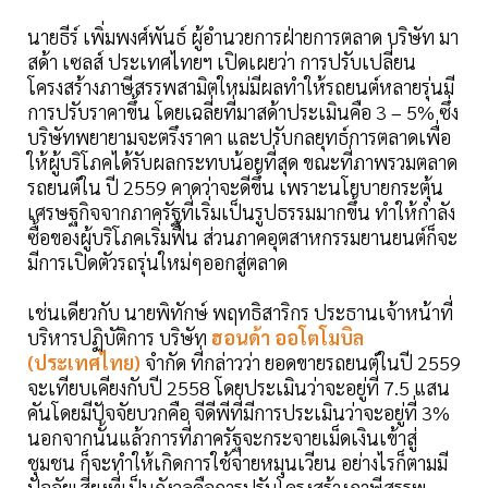
นายธีร์ เพิ่มพงศ์พันธ์ ผู้อำนวยการฝ่ายการตลาด บริษัท มา
สด้า เซลส์ ประเทศไทยฯ เปิดเผยว่า การปรับเปลี่ยน
โครงสร้างภาษีสรรพสามิตใหม่มีผลทำให้รถยนต์หลายรุ่นมี
การปรับราคาขึ้น โดยเฉลี่ยที่มาสด้าประเมินคือ 3 – 5% ซึ่ง
บริษัทพยายามจะตรึงราคา และปรับกลยุทธ์การตลาดเพื่อ
ให้ผู้บริโภคได้รับผลกระทบน้อยที่สุด ขณะที่ภาพรวมตลาด
รถยนต์ใน ปี 2559 คาดว่าจะดีขึ้น เพราะนโยบายกระตุ้น
เศรษฐกิจจากภาครัฐที่เริ่มเป็นรูปธรรมมากขึ้น ทำให้กำลัง
ซื้อของผู้บริโภคเริ่มฟื้น ส่วนภาคอุตสาหกรรมยานยนต์ก็จะ
มีการเปิดตัวรถรุ่นใหม่ๆออกสู่ตลาด
เช่นเดียวกับ นายพิทักษ์ พฤทธิสาริกร ประธานเจ้าหน้าที่
บริหารปฏิบัติการ บริษัท
ฮอนด้า ออโตโมบิล
(ประเทศไทย)
จำกัด ที่กล่าวว่า ยอดขายรถยนต์ในปี 2559
จะเทียบเคียงกับปี 2558 โดยประเมินว่าจะอยู่ที่ 7.5 แสน
คันโดยมีปัจจัยบวกคือ จีดีพีที่มีการประเมินว่าจะอยู่ที่ 3%
นอกจากนั้นแล้วการที่ภาครัฐจะกระจายเม็ดเงินเข้าสู่
ชุมชน ก็จะทำให้เกิดการใช้จ่ายหมุนเวียน อย่างไรก็ตามมี
ปัจจัยเสี่ยงที่เป็นกังวลคือการปรับโครงสร้างภาษีสรรพ