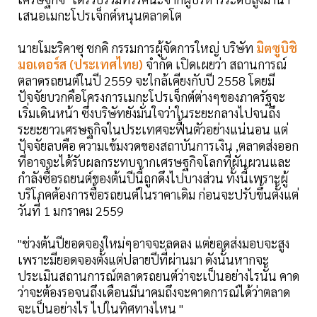
เสนอเมกะโปรเจ็กต์หนุนตลาดโต
นายโมะริคาซุ ชกคิ กรรมการผู้จัดการใหญ่ บริษัท
มิตซูบิชิ
มอเตอร์ส (ประเทศไทย)
จำกัด เปิดเผยว่า สถานการณ์
ตลาดรถยนต์ในปี 2559 จะใกล้เคียงกับปี 2558 โดยมี
ปัจจัยบวกคือโครงการเมกะโปรเจ็กต์ต่างๆของภาครัฐจะ
เริ่มเดินหน้า ซึ่งบริษัทยังมั่นใจว่าในระยะกลางไปจนถึง
ระยะยาวเศรษฐกิจในประเทศจะฟื้นตัวอย่างแน่นอน แต่
ปัจจัยลบคือ ความเข้มงวดของสถาบันการเงิน ,ตลาดส่งออก
ที่อาจจะได้รับผลกระทบจากเศรษฐกิจโลกที่ผันผวนและ
กำลังซื้อรถยนต์ของต้นปีนี้ถูกดึงไปบางส่วน ทั้งนี้เพราะผู้
บริโภคต้องการซื้อรถยนต์ในราคาเดิม ก่อนจะปรับขึ้นตั้งแต่
วันที่ 1 มกราคม 2559
"ช่วงต้นปียอดจองใหม่ๆอาจจะลดลง แต่ยอดส่งมอบจะสูง
เพราะมียอดจองตั้งแต่ปลายปีที่ผ่านมา ดังนั้นหากจะ
ประเมินสถานการณ์ตลาดรถยนต์ว่าจะเป็นอย่างไรนั้น คาด
ว่าจะต้องรอจนถึงเดือนมีนาคมถึงจะคาดการณ์ได้ว่าตลาด
จะเป็นอย่างไร ไปในทิศทางไหน "