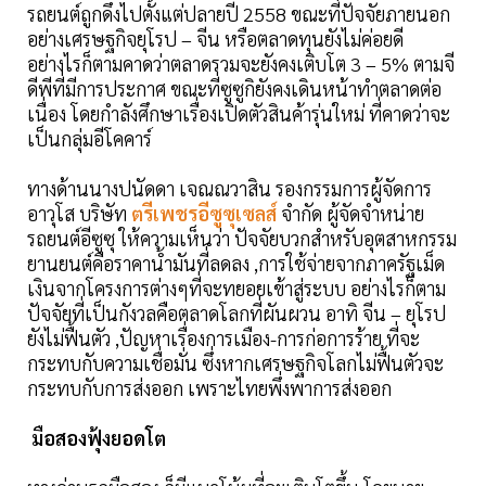
รถยนต์ถูกดึงไปตั้งแต่ปลายปี 2558 ขณะที่ปัจจัยภายนอก
อย่างเศรษฐกิจยุโรป – จีน หรือตลาดทุนยังไม่ค่อยดี
อย่างไรก็ตามคาดว่าตลาดรวมจะยังคงเติบโต 3 – 5% ตามจี
ดีพีที่มีการประกาศ ขณะที่ซูซูกิยังคงเดินหน้าทำตลาดต่อ
เนื่อง โดยกำลังศึกษาเรื่องเปิดตัวสินค้ารุ่นใหม่ ที่คาดว่าจะ
เป็นกลุ่มอีโคคาร์
ทางด้านนางปนัดดา เจณณวาสิน รองกรรมการผู้จัดการ
อาวุโส บริษัท
ตรีเพชรอีซูซุเซลส์
จำกัด ผู้จัดจำหน่าย
รถยนต์อีซูซุ ให้ความเห็นว่า ปัจจัยบวกสำหรับอุตสาหกรรม
ยานยนต์คือราคาน้ำมันที่ลดลง ,การใช้จ่ายจากภาครัฐเม็ด
เงินจากโครงการต่างๆที่จะทยอยเข้าสู่ระบบ อย่างไรก็ตาม
ปัจจัยที่เป็นกังวลคือตลาดโลกที่ผันผวน อาทิ จีน – ยุโรป
ยังไม่ฟื้นตัว ,ปัญหาเรื่องการเมือง-การก่อการร้าย ที่จะ
กระทบกับความเชื่อมั่น ซึ่งหากเศรษฐกิจโลกไม่ฟื้นตัวจะ
กระทบกับการส่งออก เพราะไทยพึ่งพาการส่งออก
มือสองฟุ้งยอดโต