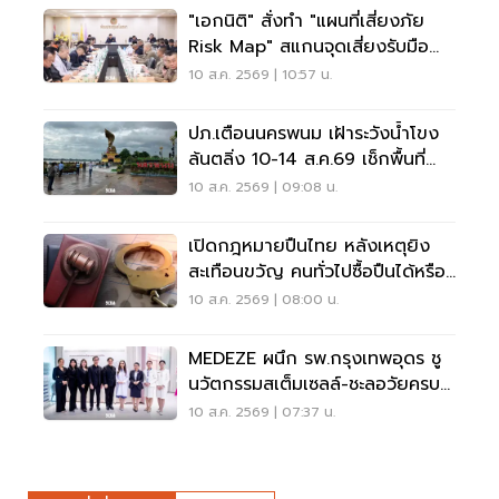
"เอกนิติ" สั่งทำ "แผนที่เสี่ยงภัย
Risk Map" สแกนจุดเสี่ยงรับมือน้ำ
ท่วม
10 ส.ค. 2569 | 10:57 น.
ปภ.เตือนนครพนม เฝ้าระวังน้ำโขง
ล้นตลิ่ง 10-14 ส.ค.69 เช็กพื้นที่
เสี่ยงด่วน
10 ส.ค. 2569 | 09:08 น.
เปิดกฎหมายปืนไทย หลังเหตุยิง
สะเทือนขวัญ คนทั่วไปซื้อปืนได้หรือ
ไม่?
10 ส.ค. 2569 | 08:00 น.
MEDEZE ผนึก รพ.กรุงเทพอุดร ชู
นวัตกรรมสเต็มเซลล์-ชะลอวัยครบ
วงจร
10 ส.ค. 2569 | 07:37 น.