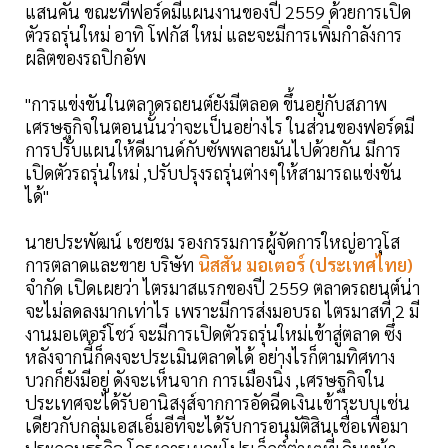
แสนคัน ขณะที่ฟอร์ดมีแผนงานของปี 2559 ด้วยการเปิด
ตัวรถรุ่นใหม่ อาทิ โฟกัส ใหม่ และจะมีการเพิ่มกำลังการ
ผลิตของรถปิกอัพ
"การแข่งขันในตลาดรถยนต์ยังมีตลอด ขึ้นอยู่กับสภาพ
เศรษฐกิจในตอนนั้นว่าจะเป็นอย่างไร ในส่วนของฟอร์ดมี
การปรับแผนให้ดีมานด์กับซัพพลายมันไปด้วยกัน มีการ
เปิดตัวรถรุ่นใหม่ ,ปรับปรุงรถรุ่นต่างๆให้สามารถแข่งขัน
ได้"
นายประพัฒน์ เชยชม รองกรรมการผู้จัดการใหญ่อาวุโส
การตลาดและขาย บริษัท
นิสสัน มอเตอร์ (ประเทศไทย)
จำกัด เปิดเผยว่า ไตรมาสแรกของปี 2559 ตลาดรถยนต์น่า
จะไม่ลดลงมากเท่าไร เพราะมีการส่งมอบรถ ไตรมาสที่ 2 มี
งานมอเตอร์โชว์ จะมีการเปิดตัวรถรุ่นใหม่เข้าสู่ตลาด ซึ่ง
หลังจากนี้ก็คงจะประเมินตลาดได้ อย่างไรก็ตามทิศทาง
บวกก็ยังมีอยู่ ดังจะเห็นจาก การเมืองนิ่ง ,เศรษฐกิจใน
ประเทศจะได้รับอานิสงส์จากการอัดฉีดเงินเข้าระบบเช่น
เดียวกับกลุ่มเอสเอ็มอีที่จะได้รับการอนุมัติสินเชื่อเพื่อมา