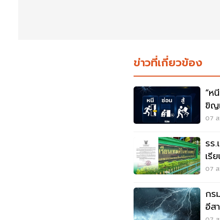
ข่าวที่เกี่ยวข้อง
“หนี-ซ่อน-
ขิญ
07 ส.
รร.
เรี
เหต
07 ส.
กรมอ
อีส
ระว
07 ส.