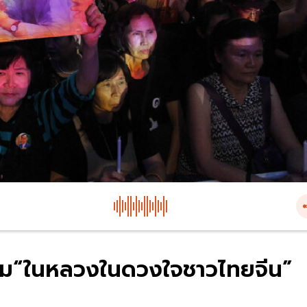
รม“ในหลวงในดวงใจชาวไทยจีน”