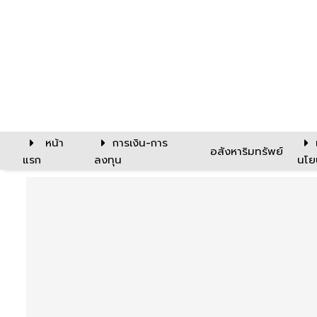
หน้า
การเงิน-การ
อสังหาริมทรัพย์
แรก
ลงทุน
นโย