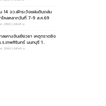
อน 14 จว.เฝ้าระวังแผ่นดินถล่ม
ป่าไหลหลากวันที่ 7-9 ส.ค.69
ค. 2569 | 08:45 น.
บาลเคาะเงินเยียวยา เหตุกราดยิง
ร.ร.เทพศิรินทร์ นนทบุรี 1
-1ล้าน
ค. 2569 | 08:40 น.