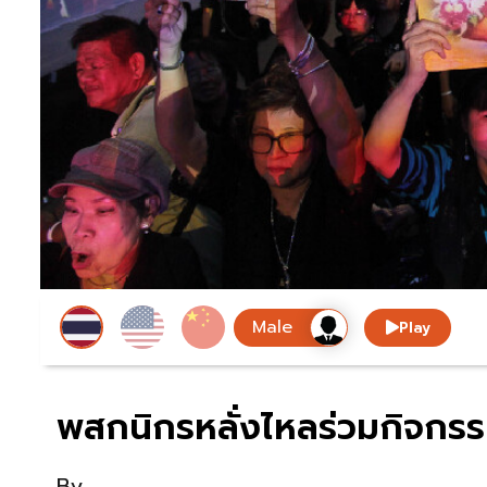
Play
พสกนิกรหลั่งไหลร่วมกิจกร
By