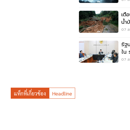
เตื
น้ำ
07 ส.
รัฐ
ใน 
แสน
07 ส.
แท็กที่เกี่ยวข้อง
Headline