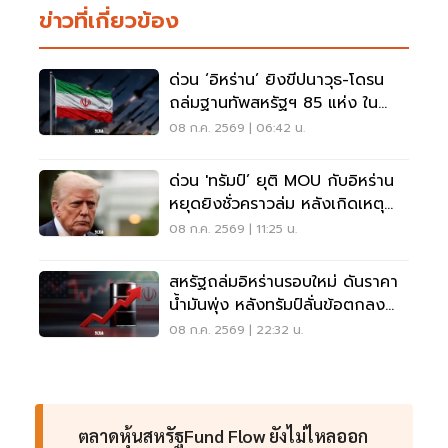
ข่าวที่เกี่ยวข้อง
ด่วน ‘อิหร่าน’ ยิงขีปนาวุธ-โดรน
ถล่มฐานทัพสหรัฐฯ 85 แห่ง ใน
ตะวันออกกลาง
08 ก.ค. 2569 | 06:42 น.
ด่วน 'ทรัมป์’ ยุติ MOU กับอิหร่าน
หยุดยิงชั่วคราวล่ม หลังเกิดเหตุ
โจมตีฐานทัพสหรัฐ
08 ก.ค. 2569 | 11:25 น.
สหรัฐถล่มอิหร่านรอบใหม่ ดันราคา
น้ำมันพุ่ง หลังทรัมป์ลั่นข้อตกลง
จบเเล้ว
08 ก.ค. 2569 | 22:32 น.
ตลาดหุ้นสหรัฐFund Flow ยังไม่ไหลออก