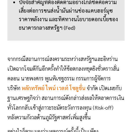
ปัจจัยสำคัญที่ต้องติดตามอย่างใกล้ชิดคือความ
เสี่ยงต่อการขนส่งน้ำมันผ่านช่องแคบฮอร์มุซ
ราคาพลังงาน และทิศทางนโยบายดอกเบี้ยของ
ธนาคารกลางสหรัฐฯ (Fed)
จากกรณีสถานการณ์สงครามระหว่างสหรัฐฯและอิหร่าน
เปิดฉากโจมตีกันอีกครั้งทำให้ข้อตกลงหยุดยิงชั่วคราวสั่น
คลอน นายพงศกร พูนพิเชฐธรรม กรรมการผู้จัดการ
บริษัท
หลักทรัพย์ ไพน์ เวลท์ โซลูชั่น
จำกัด เปิดเผยกับ
ฐานเศรษฐกิจว่า สถานการณ์ดังกล่าวส่งผลให้ตลาดการเงิน
ทั่วโลกกลับเข้าสู่ภาวะระมัดระวังการลงทุน (Risk-off)
หลังความกังวลด้านภูมิรัฐศาสตร์เพิ่มสูงขึ้น
อย่างไรก็ตาม มองว่าเหตุการณ์ครั้งนี้เป็นเพียง