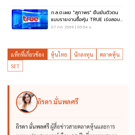
ก.ล.ต.เผย "สุภาพร" ยืนยันตัวตน
แบบรายงานซื้อหุ้น TRUE เร่งสอบ
ข้อมูลเชิงลึก
07 ก.ค. 2569 | 05:04 น.
แท็กที่เกี่ยวข้อง
หุ้นไทย
นักลงทุน
ตลาดหุ้น
SET
ถิรดา มั่นพลศรี
ถิรดา มั่นพลศรี
ผู้สื่อข่าวสายตลาดหุ้นและการ