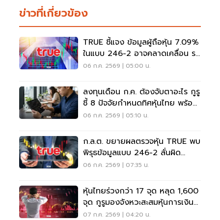
ข่าวที่เกี่ยวข้อง
TRUE ชี้แจง ข้อมูลผู้ถือหุ้น 7.09%
ในแบบ 246-2 อาจคลาดเคลื่อน รอ
ก.ล.ต. สอบทาน
06 ก.ค. 2569 | 05:00 น.
ลงทุนเดือน ก.ค. ต้องจับตาอะไร กูรู
ชี้ 8 ปัจจัยกำหนดทิศหุ้นไทย พร้อม
เปิดโผ 5 หุ้นเด่น
06 ก.ค. 2569 | 05:10 น.
ก.ล.ต. ขยายผลตรวจหุ้น TRUE พบ
พิรุธข้อมูลแบบ 246-2 ลั่นผิด
กฎหมายดำเนินการเด็ดขาด
06 ก.ค. 2569 | 07:35 น.
หุ้นไทยร่วงกว่า 17 จุด หลุด 1,600
จุด กูรูมองจังหวะสะสมหุ้นการเงิน-
ค้าปลีก-ส่งออก
07 ก.ค. 2569 | 04:20 น.