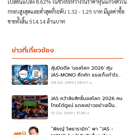
เปลี่ยนแปลง 8.62% ในช่วงระหว่างวันราคาหุ้นแกว่งตัวใน
กรอบสูงสุดและต่ำสุดที่ระดับ 1.32 - 1.25 บาท มีมูลค่าซื้อ
ขายทั้งสิ้น 514.14 ล้านบาท
ข่าวที่เกี่ยวข้อง
ลุ้นปิดดีล 'บอลโลก 2026' หุ้น
JAS-MONO คึกคัก แรงเก็งกำไร
กลับเข้า
08 มิ.ย. 2569 | 08:07 น.
JAS คว้าลิขสิทธิ์บอลโลก 2026 คน
ไทยได้ดูแน่ แถลงข่าวอย่างเป็น
ทางการ 11 มิ.ย.
10 มิ.ย. 2569 | 15:48 น.
“พิชญ์ โพธารามิก” พา “JAS -