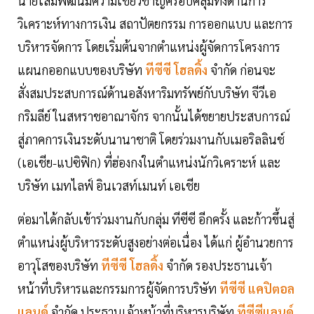
นายโสมพัฒน์มีความเชี่ยวชาญครอบคลุมทั้งด้านการ
วิเคราะห์ทางการเงิน สถาปัตยกรรม การออกแบบ และการ
บริหารจัดการ โดยเริ่มต้นจากตำแหน่งผู้จัดการโครงการ
แผนกออกแบบของบริษัท
ทีซีซี โฮลดิ้ง
จำกัด ก่อนจะ
สั่งสมประสบการณ์ด้านอสังหาริมทรัพย์กับบริษัท จีวีเอ
กริมลีย์ ในสหราชอาณาจักร จากนั้นได้ขยายประสบการณ์
สู่ภาคการเงินระดับนานาชาติ โดยร่วมงานกับเมอริลลินช์
(เอเชีย-แปซิฟิก) ที่ฮ่องกงในตำแหน่งนักวิเคราะห์ และ
บริษัท เมทไลฟ์ อินเวสท์เมนท์ เอเชีย
ต่อมาได้กลับเข้าร่วมงานกับกลุ่ม ทีซีซี อีกครั้ง และก้าวขึ้นสู่
ตำแหน่งผู้บริหารระดับสูงอย่างต่อเนื่อง ได้แก่ ผู้อำนวยการ
อาวุโสของบริษัท
ทีซีซี โฮลดิ้ง
จำกัด รองประธานเจ้า
หน้าที่บริหารและกรรมการผู้จัดการบริษัท
ทีซีซี แคปิตอล
แลนด์
จำกัด ประธานเจ้าหน้าที่บริหารบริษัท
ทีซีซีแลนด์