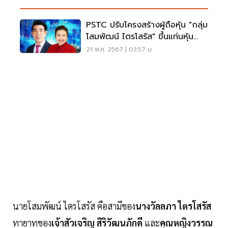
PSTC ปรับโครงสร้างผู้ถือหุ้น "กลุ่ม
โสมพัฒน์ ไตรโสรัส" ขึ้นแท่นหุ้น
ใหญ่ 18%
21 พ.ค. 2567 | 03:57 น.
นายโสมพัฒน์ ไตรโสรัส คือสามีของ
นางวัลลภา ไตรโสรัส
ทายาทของ
เจ้าสัวเจริญ สิริวัฒนภักดี
และ
คุณหญิงวรรณ