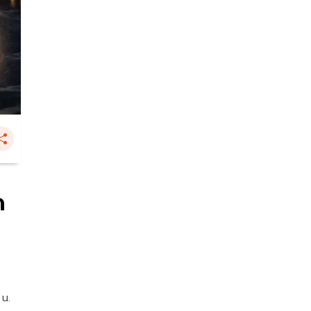
ด
 น.