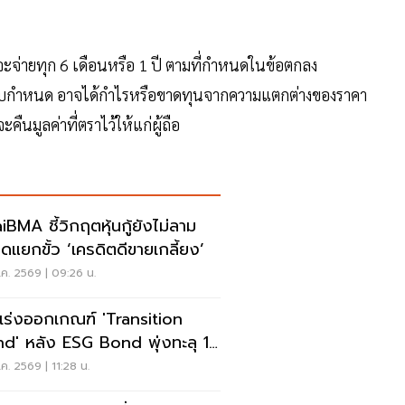
จะจ่ายทุก 6 เดือนหรือ 1 ปี ตามที่กำหนดในข้อตกลง
ครบกำหนด อาจได้กำไรหรือขาดทุนจากความแตกต่างของราคา
คืนมูลค่าที่ตราไว้ให้แก่ผู้ถือ
iBMA ชี้วิกฤตหุ้นกู้ยังไม่ลาม
ดแยกขั้ว ‘เครดิตดีขายเกลี้ยง’
ค. 2569 | 09:26 น.
เร่งออกเกณฑ์ 'Transition
ond พุ่งทะลุ 1.1
นล้านบาท
ค. 2569 | 11:28 น.