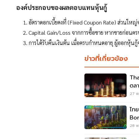
องค์ประกอบของผลตอบแทนหุ้นกู้
อัตราดอกเบี้ยคงที่ (Fixed Coupon Rate) ส่วนใหญ่
Capital Gain/Loss จากการซื้อขาย หากขายก่อน
การได้รับคืนเงินต้น เมื่อครบกำหนดอายุ ผู้ออกหุ้นกู้จะ
ข่าวที่เกี่ยวข้อง
Tha
ตลา
27 พ.
ไทย
Bond' หลัง ESG B
ล้า
28 พ.