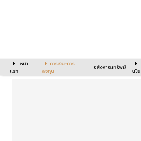
หน้า
การเงิน-การ
อสังหาริมทรัพย์
แรก
ลงทุน
นโย