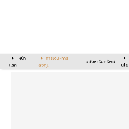
หน้า
การเงิน-การ
อสังหาริมทรัพย์
แรก
ลงทุน
นโย