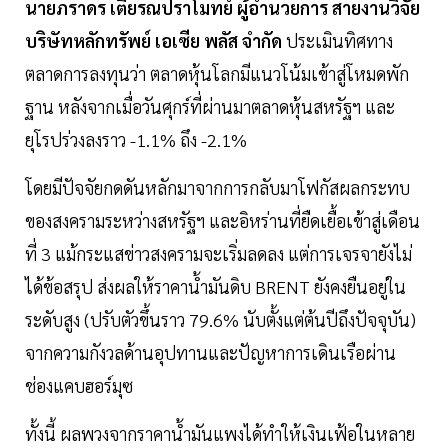
นายภราดร เตียรณปราโมทย์ ผู้อำนวยการ สายงานวิจัย
บริษัทหลักทรัพย์ เอเซีย พลัส จำกัด
ประเมินทิศทาง
ตลาดการลงทุนว่า ตลาดหุ้นโลกมีแนวโน้มเข้าสู่โหมดพัก
ฐาน หลังจากเมื่อวันศุกร์ที่ผ่านมาตลาดหุ้นสหรัฐฯ และ
ยุโรปร่วงลงราว -1.1% ถึง -2.1%
โดยมีปัจจัยกดดันหลักมาจากการกลับมาโฟกัสผลกระทบ
ของสงครามระหว่างสหรัฐฯ และอิหร่านที่ยืดเยื้อเข้าสู่เดือน
ที่ 3 แม้กระแสข่าวสงครามจะเริ่มลดลง แต่การเจรจายังไม่
ได้ข้อสรุป ส่งผลให้ราคาน้ำมันดิบ BRENT ยังคงยืนอยู่ใน
ระดับสูง (ปรับตัวขึ้นราว 79.6% นับตั้งแต่ต้นปีถึงปัจจุบัน)
จากความกังวลด้านอุปทานและปัญหาการเดินเรือผ่าน
ช่องแคบฮอร์มุซ
ทั้งนี้ ผลพวงจากราคาน้ำมันแพงได้ทำให้เงินเฟ้อในหลาย