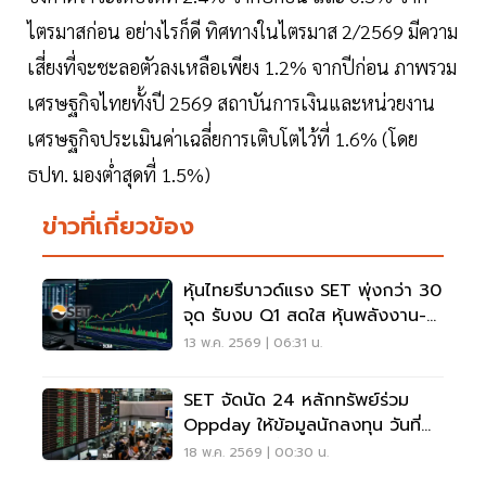
ไตรมาสก่อน อย่างไรก็ดี ทิศทางในไตรมาส 2/2569 มีความ
เสี่ยงที่จะชะลอตัวลงเหลือเพียง 1.2% จากปีก่อน ภาพรวม
เศรษฐกิจไทยทั้งปี 2569 สถาบันการเงินและหน่วยงาน
เศรษฐกิจประเมินค่าเฉลี่ยการเติบโตไว้ที่ 1.6% (โดย
ธปท. มองต่ำสุดที่ 1.5%)
ข่าวที่เกี่ยวข้อง
หุ้นไทยรีบาวด์แรง SET พุ่งกว่า 30
จุด รับงบ Q1 สดใส หุ้นพลังงาน-
แบงก์-สื่อสาร นำตลาด
13 พ.ค. 2569 | 06:31 น.
SET จัดนัด 24 หลักทรัพย์ร่วม
Oppday ให้ข้อมูลนักลงทุน วันที่
18 พ.ค. 69 นี้
18 พ.ค. 2569 | 00:30 น.