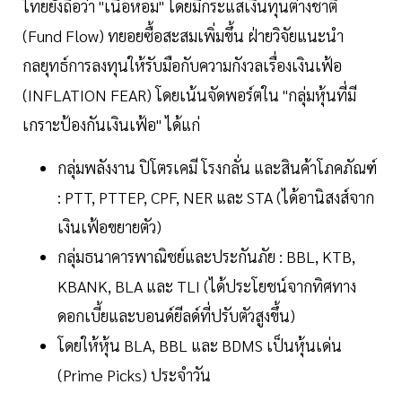
ไทยยังถือว่า "เนื้อหอม" โดยมีกระแสเงินทุนต่างชาติ
(Fund Flow) ทยอยซื้อสะสมเพิ่มขึ้น ฝ่ายวิจัยแนะนำ
กลยุทธ์การลงทุนให้รับมือกับความกังวลเรื่องเงินเฟ้อ
(INFLATION FEAR) โดยเน้นจัดพอร์ตใน "กลุ่มหุ้นที่มี
เกราะป้องกันเงินเฟ้อ" ได้แก่
กลุ่มพลังงาน ปิโตรเคมี โรงกลั่น และสินค้าโภคภัณฑ์
: PTT, PTTEP, CPF, NER และ STA (ได้อานิสงส์จาก
เงินเฟ้อขยายตัว)
กลุ่มธนาคารพาณิชย์และประกันภัย : BBL, KTB,
KBANK, BLA และ TLI (ได้ประโยชน์จากทิศทาง
ดอกเบี้ยและบอนด์ยีลด์ที่ปรับตัวสูงขึ้น)
โดยให้หุ้น BLA, BBL และ BDMS เป็นหุ้นเด่น
(Prime Picks) ประจำวัน