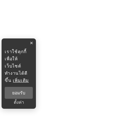
×
เราใช้คุกกี้
เพื่อให้
เว็บไซต์
ทำงานได้ดี
ขึ้น
เพิ่มเติม
ยอมรับ
ตั้งค่า