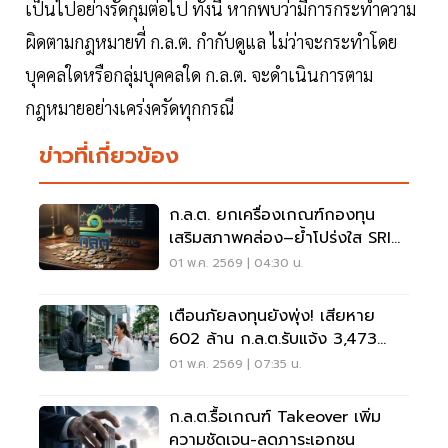
เป็นไปอย่างรัดกุมต่อไป ทั้งนี้ หากพบว่ามีการกระทำความ
ผิดตามกฎหมายที่ ก.ล.ต. กำกับดูแล ไม่ว่าจะกระทำโดย
บุคคลใดหรือกลุ่มบุคคลใด ก.ล.ต. จะดำเนินการตาม
กฎหมายอย่างเคร่งครัดทุกกรณี
ข่าวที่เกี่ยวข้อง
ก.ล.ต. ยกเครื่องเกณฑ์กองทุน
เสริมสภาพคล่อง–ย้ำโปร่งใส SRI
เปิดเฮียริ่งถึง 5 มิ.ย.
01 พ.ค. 2569 | 04:30 น.
เตือนภัยลงทุนยังพุ่ง! เสียหาย
602 ล้าน ก.ล.ต.รับแจ้ง 3,473
ครั้ง ดัน 3Cs สกัดโกง
01 พ.ค. 2569 | 07:35 น.
ก.ล.ต.รื้อเกณฑ์ Takeover เพิ่ม
ความชัดเจน-ลดภาระเอกชน