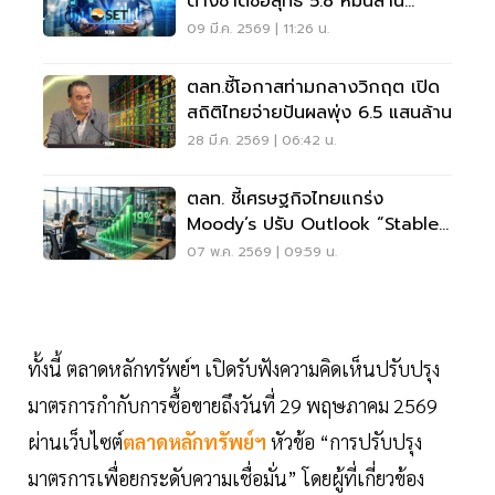
ต่างชาติซื้อสุทธิ 5.8 หมื่นล้าน
วอลุ่มโต 40%
09 มี.ค. 2569 | 11:26 น.
ตลท.ชี้โอกาสท่ามกลางวิกฤต เปิด
สถิติไทยจ่ายปันผลพุ่ง 6.5 แสนล้าน
28 มี.ค. 2569 | 06:42 น.
ตลท. ชี้เศรษฐกิจไทยแกร่ง
Moody’s ปรับ Outlook “Stable”
ดัน SET เม.ย. พุ่งเกือบ 19%
07 พ.ค. 2569 | 09:59 น.
ทั้งนี้ ตลาดหลักทรัพย์ฯ เปิดรับฟังความคิดเห็นปรับปรุง
มาตรการกำกับการซื้อขายถึงวันที่ 29 พฤษภาคม 2569
ผ่านเว็บไซต์
ตลาดหลักทรัพย์ฯ
หัวข้อ “การปรับปรุง
มาตรการเพื่อยกระดับความเชื่อมั่น” โดยผู้ที่เกี่ยวข้อง