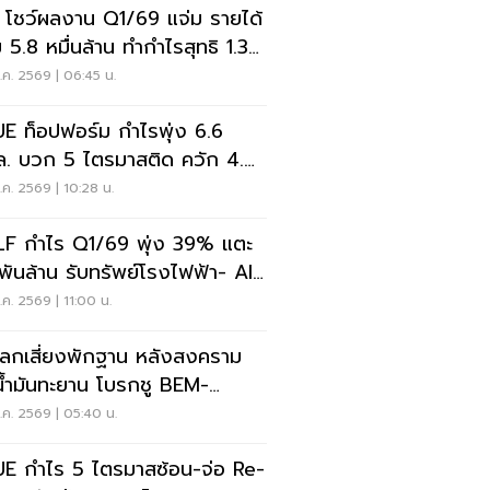
 โชว์ผลงาน Q1/69 แจ่ม รายได้
 5.8 หมื่นล้าน ทำกำไรสุทธิ 1.3
นล้าน
ค. 2569 | 06:45 น.
E ท็อปฟอร์ม กำไรพุ่ง 6.6
ล. บวก 5 ไตรมาสติด ควัก 4.8
ล. พร้อมปันผลระหว่างกาล
ค. 2569 | 10:28 น.
F กำไร Q1/69 พุ่ง 39% แตะ
 พันล้าน รับทรัพย์โรงไฟฟ้า- AIS
แรง
ค. 2569 | 11:00 น.
นโลกเสี่ยงพักฐาน หลังสงคราม
น้ำมันทะยาน โบรกชู BEM-
F-BBL หุ้นปลอดภัย
ค. 2569 | 05:40 น.
E กำไร 5 ไตรมาสซ้อน-จ่อ Re-