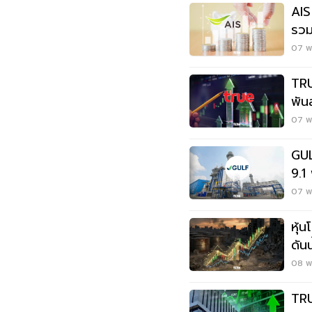
AIS
รวม
หมื่
07 พ.
TRU
พัน
พัน
07 พ.
GUL
9.1
โต
07 พ.
หุ้
ดัน
GUL
08 พ.
TRU