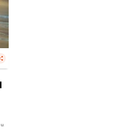
1
 น.