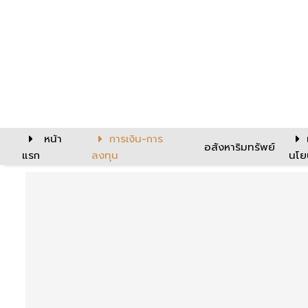
หน้า
การเงิน-การ
อสังหาริมทรัพย์
แรก
ลงทุน
นโย