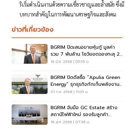
ริเริ่มดำเนินงานด้วยความเชี่ยวชาญและล้ำสมัย ซึ่งมี
บทบาทสำคัญในการพัฒนาเศรษฐกิจและสังคม
ข่าวที่เกี่ยวข้อง
BGRIM ปิดเสนอขายหุ้นกู้ มูลค่า
รวม 7 พันล้าน โชว์ยอดจองทะลุ 2
เท่า
16 มิ.ย. 2568 | 05:55 น.
BGRIM ปิดดีลซื้อ “Apulia Green
Energy” รุกธุรกิจกักเก็บพลังงาน
ในอิตาลี
01 ก.ค. 2568 | 11:05 น.
BGRIM จับมือ GC Estate สร้าง
สถานีไฟฟ้าใหม่ รองรับลูกค้า
อุตสาหกรรมโตต่อเนื่อง
18 ส.ค. 2568 | 07:38 น.