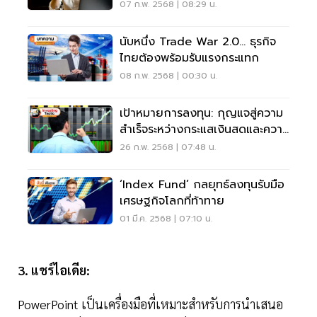
ขึ้น
07 ก.พ. 2568 | 08:29 น.
นับหนึ่ง Trade War 2.0... ธุรกิจ
ไทยต้องพร้อมรับแรงกระแทก
08 ก.พ. 2568 | 00:30 น.
เป้าหมายการลงทุน: กุญแจสู่ความ
สำเร็จระหว่างกระแสเงินสดและความ
มั่งคั่ง
26 ก.พ. 2568 | 07:48 น.
‘Index Fund’ กลยุทธ์ลงทุนรับมือ
เศรษฐกิจโลกที่ท้าทาย
01 มี.ค. 2568 | 07:10 น.
3. แชร์ไอเดีย:
PowerPoint เป็นเครื่องมือที่เหมาะสำหรับการนำเสนอ