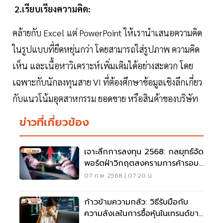
2.เรียบเรียงความคิด:
คล้ายกับ Excel แต่ PowerPoint ให้เรานำเสนอความคิด
ในรูปแบบที่ยืดหยุ่นกว่า โดยสามารถใส่รูปภาพ ความคิด
เห็น และเนื้อหาวิเคราะห์เพิ่มเติมได้อย่างสะดวก โดย
เฉพาะกับนักลงทุนสาย VI ที่ต้องศึกษาข้อมูลเชิงลึกเกี่ยว
กับแนวโน้มอุตสาหกรรม ยอดขาย หรือสินค้าของบริษัท
ข่าวที่เกี่ยวข้อง
เจาะลึกการลงทุน 2568: กลยุทธ์จัด
พอร์ตฝ่าวิกฤตสงครามการค้ารอบ
ใหม่
07 ก.พ. 2568 | 07:20 น.
ก้าวข้ามความกลัว: วิธีรับมือกับ
ความลังเลในการซื้อหุ้นในเทรนด์ขา