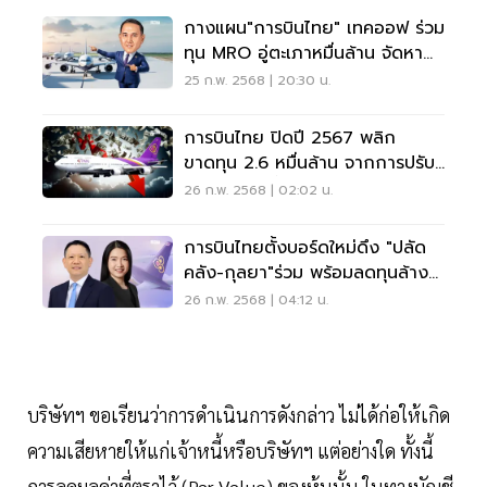
กางแผน"การบินไทย" เทคออฟ ร่วม
ทุน MRO อู่ตะเภาหมื่นล้าน จัดหา
ฝูงบิน 150 ลำ
25 ก.พ. 2568 | 20:30 น.
การบินไทย ปิดปี 2567 พลิก
ขาดทุน 2.6 หมื่นล้าน จากการปรับ
โครงสร้างหนี้
26 ก.พ. 2568 | 02:02 น.
การบินไทยตั้งบอร์ดใหม่ดึง "ปลัด
คลัง-กุลยา"ร่วม พร้อมลดทุนล้าง
ขาดทุนทะสม
26 ก.พ. 2568 | 04:12 น.
บริษัทฯ ขอเรียนว่าการดำเนินการดังกล่าว ไม่ได้ก่อให้เกิด
ความเสียหายให้แก่เจ้าหนี้หรือบริษัทฯ แต่อย่างใด ทั้งนี้
การลดมูลค่าที่ตราไว้ (Par Value) ของหุ้นนั้น ในทางบัญชี