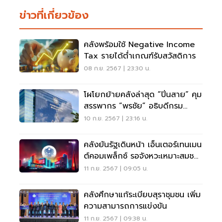
ข่าวที่เกี่ยวข้อง
คลังพร้อมใช้ Negative Income
Tax รายได้ต่ำเกณฑ์รับสวัสดิการ
08 ก.ย. 2567 | 23:30 น.
โผโยกย้ายคลังล่าสุด “ปิ่นสาย” คุม
สรรพากร “พรชัย” อธิบดีกรม
ธนารักษ์
10 ก.ย. 2567 | 23:16 น.
คลังยันรัฐเดินหน้า เอ็นเตอร์เทนเมน
ต์คอมเพล็กซ์ รอจังหวะเหมาะสมชง
ครม.
11 ก.ย. 2567 | 09:05 น.
คลังศึกษาแก้ระเบียบสุราชุมชน เพิ่ม
ความสามารถการแข่งขัน
11 ก.ย. 2567 | 09:38 น.