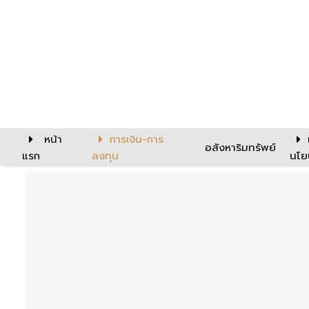
หน้า
การเงิน-การ
อสังหาริมทรัพย์
แรก
ลงทุน
นโย