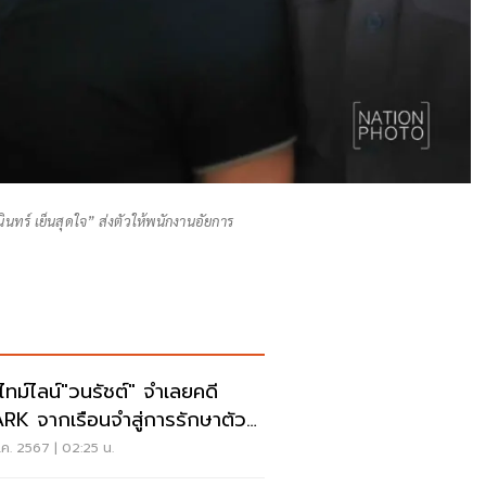
นทร์ เย็นสุดใจ” ส่งตัวให้พนักงานอัยการ
ดไทม์ไลน์"วนรัชต์" จำเลยคดี
RK จากเรือนจำสู่การรักษาตัวที่
.ตำรวจ
ค. 2567 | 02:25 น.