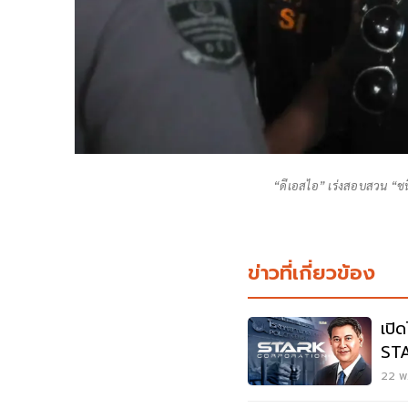
“ดีเอสไอ” เร่งสอบสวน “ชนิ
ข่าวที่เกี่ยวข้อง
เปิ
STA
รพ
22 พ.