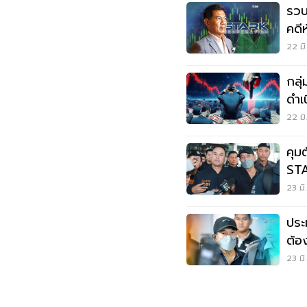
รวบ
คดี
พรุ่ง
22 มิ
กลุ่
ดำเ
22 มิ
คุมต
STA
24 
23 มิ
ประ
ต้อ
ล้า
23 มิ