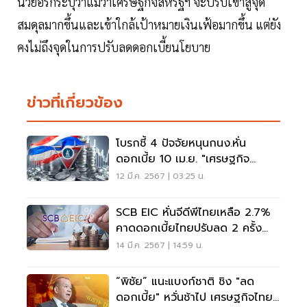
นิวยอร์กระบุว่าแม้ว่าเศรษฐกิจสหรัฐฯ จะปรับเข้าสู่จุด
สมดุลมากขึ้นและเข้าใกล้เป้าหมายเงินเฟ้อมากขึ้น แต่ยัง
คงไม่ถึงจุดในการปรับลดดอกเบี้ยนโยบาย
ข่าวที่เกี่ยวข้อง
โบรกชี้ 4 ปัจจัยหนุนกนง.หั่น
ดอกเบี้ย 10 เม.ย. "เศรษฐกิจ
-บอนด์ยีลด์10 ปีต่ำ"
12 มี.ค. 2567 | 03:25 น.
SCB EIC หั่นจีดีพีไทยเหลือ 2.7%
คาดดอกเบี้ยไทยปรับลด 2 ครั้ง
ภายในครึ่งแรก
14 มี.ค. 2567 | 14:59 น.
“พิชัย” แนะแบงก์ชาติ ชิง "ลด
ดอกเบี้ย" หวั่นช้าไป เศรษฐกิจไทย