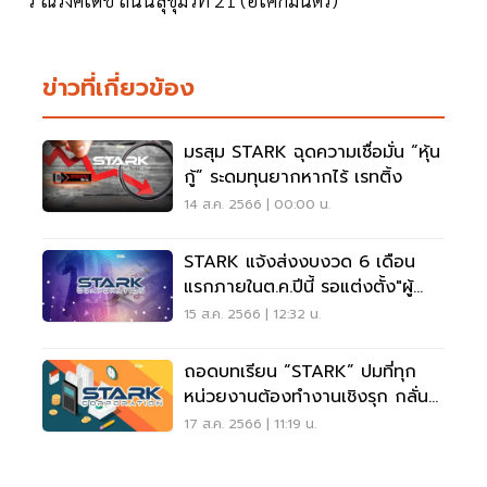
ข่าวที่เกี่ยวข้อง
มรสุม STARK ฉุดความเชื่อมั่น “หุ้น
กู้” ระดมทุนยากหากไร้ เรทติ้ง
14 ส.ค. 2566 | 00:00 น.
STARK แจ้งส่งงบงวด 6 เดือน
แรกภายในต.ค.ปีนี้ รอแต่งตั้ง"ผู้
สอบบัญชีใหม่"
15 ส.ค. 2566 | 12:32 น.
ถอดบทเรียน “STARK” ปมที่ทุก
หน่วยงานต้องทำงานเชิงรุก กลั่น
กรองงบ
17 ส.ค. 2566 | 11:19 น.