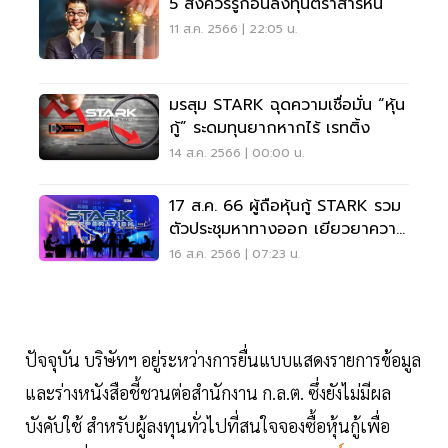
5 สิ่งควรรู้ก่อนลงทุนตราสารหนี้
11 ส.ค. 2566 | 22:05 น.
มรสุม STARK ฉุดความเชื่อมั่น “หุ้น
กู้” ระดมทุนยากหากไร้ เรทติ้ง
14 ส.ค. 2566 | 00:00 น.
17 ส.ค. 66 ผู้ถือหุ้นกู้ STARK รวม
ตัวประชุมหาทางออก เยียวยาความ
เสียหาย
16 ส.ค. 2566 | 07:23 น.
ปัจจุบัน บริษัทฯ อยู่ระหว่างการยื่นแบบแสดงรายการข้อมูล
และร่างหนังสือชี้ชวนต่อสำนักงาน ก.ล.ต. ซึ่งยังไม่มีผล
บังคับใช้ สำหรับผู้ลงทุนทั่วไปที่สนใจจองซื้อหุ้นกู้เพื่อ