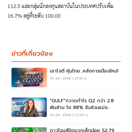
112.5 และกลุ่มนักลงทุนสถาบันในประเทศปรับเพิ่ม
16.7% อยู่ที่ระดับ 100.00
ข่าวที่เกี่ยวข้อง
เอาไงดี หุ้นไทย...หลังการเมืองใหม่!
10 ส.ค. 2566 | 21:16 น.
"GULF"กวาดกำไร Q2 กว่า 2.8
พันล้าน โต 88% รับส่วนแบ่ง
INTUCH-THCOM
10 ส.ค. 2566 | 22:05 น.
ดาวโจนส์ปิดบวกเล็กน้อย 52.79