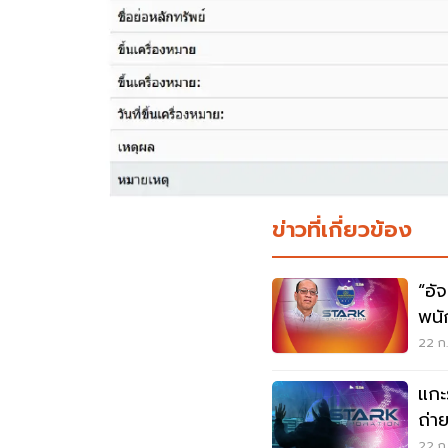
ข่าวที่เกี่ยวข้อง
“อัจฉ
พนั
22 ก.
แกะ
ถ่า
22 ก.