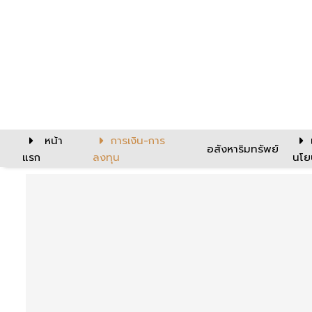
หน้า
การเงิน-การ
อสังหาริมทรัพย์
แรก
ลงทุน
นโย