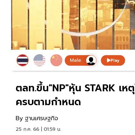
Play
ตลท.ขึ้น"NP"หุ้น STARK เห
ครบตามกำหนด
By
ฐานเศรษฐกิจ
25 ก.ค. 66 | 01:59 น.