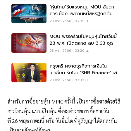
"หุ้นไทย"รับแรงหนุน MOU จับตา
การเมือง-เพดานหนี้สหรัฐกดดัน
23 พ.ค. 2566 | 02:39 น.
MOU พรรคร่วมไม่หนุนหุ้นไทยวันนี้
23 พ.ค. เปิดตลาด ลบ 3.63 จุด
23 พ.ค. 2566 | 03:26 น.
กรุงศรี ผงาดธุรกิจการเงินใน
อาเซียน รับโอน"SHB Finance"แล้ว
50%
23 พ.ค. 2566 | 03:32 น.
สำหรับการซื้อขายหุ้น MPIC ครั้งนี้ เป็นการซื้อขายด้วยวิธี
การโอนหุ้น แบบมีใบหุ้น ซึ่งจะทำรายการซื้อขายวัน
ที่ 26 พฤษภาคมนี้ หรือ วันอื่นใด ที่คู่สัญญาได้ตกลงกัน
เป็นลายลักษณ์อักษร