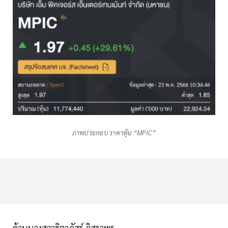
ภาพประกอบ ราคาหุ้น “MPIC”
ด้านนางสาวฐิตาภัสร์ อิสราพร