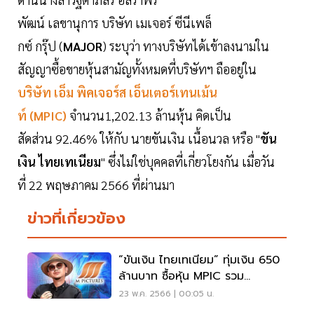
พัฒน์ เลขานุการ บริษัท เมเจอร์ ซีนีเพล็
กซ์ กรุ๊ป (
MAJOR
) ระบุว่า ทางบริษัทได้เข้าลงนามใน
สัญญาซื้อขายหุ้นสามัญทั้งหมดที่บริษัทฯ ถืออยู่ใน
บริษัท เอ็ม พิคเจอร์ส เอ็นเตอร์เทนเม้น
ท์ (MPIC)
จำนวน1,202.13 ล้านหุ้น คิดเป็น
สัดส่วน 92.46% ให้กับ นายขันเงิน เนื้อนวล หรือ "
ขัน
เงิน ไทยเทเนียม
" ซึ่งไม่ใช่บุคคลที่เกี่ยวโยงกัน เมื่อวัน
ที่ 22 พฤษภาคม 2566 ที่ผ่านมา
ข่าวที่เกี่ยวข้อง
“ขันเงิน ไทยเทเนียม” ทุ่มเงิน 650
ล้านบาท ซื้อหุ้น MPIC รวม
92.46%
23 พ.ค. 2566 | 00:05 น.