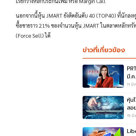
เรียกวางหลักประกันเพิ่ม หรือ Margin Call
นอกจากนี้หุ้น JMART ยังติดอันดับ 40 (TOP40) ที่นักลงทุ
ซื้อขายราว 21% ของจำนวนหุ้น JMART ในตลาดหลักทรัพย์ ซึ
(Force Sell) ได้
ข่าวที่เกี่ยวข้อง
PRT
มี.ค
11 มี
หุ้
สอ
15 มี
Lib