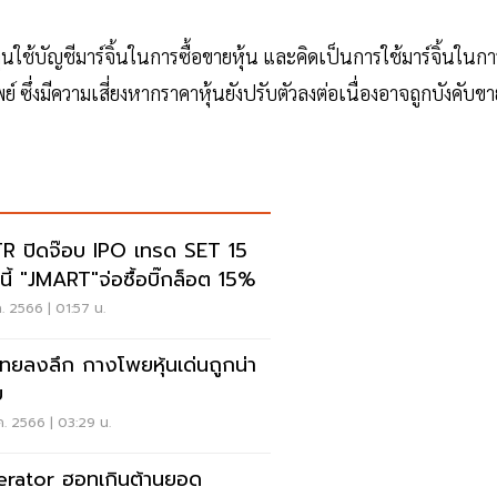
นใช้บัญชีมาร์จิ้นในการซื้อขายหุ้น และคิดเป็นการใช้มาร์จิ้นในกา
่งมีความเสี่ยงหากราคาหุ้นยังปรับตัวลงต่อเนื่องอาจถูกบังคับขา
R ปิดจ๊อบ IPO เทรด SET 15
.นี้ "JMART"จ่อซื้อบิ๊กล็อต 15%
.ค. 2566 | 01:57 น.
นไทยลงลึก กางโพยหุ้นเด่นถูกน่า
ย
.ค. 2566 | 03:29 น.
erator ฮอทเกินต้านยอด