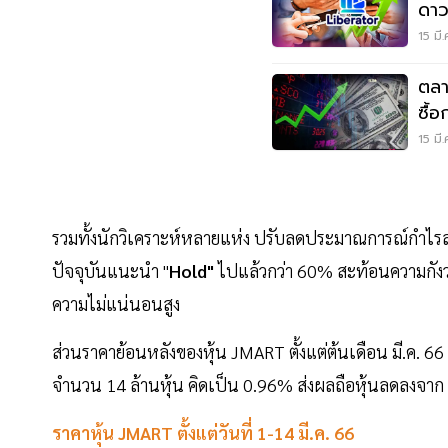
ดาว
เดื
15 มี
ตลา
ซื้
15 มี
รวมทั้งนักวิเคราะห์หลายแห่ง ปรับลดประมาณการณ์กำไรลง
ปัจจุบันแนะนำ "
Hold"
ไปแล้วกว่า 60% สะท้อนความกังว
ความไม่แน่นอนสูง
ส่วนราคาย้อนหลังของหุ้น JMART ตั้งแต่ต้นเดือน มี.ค. 66 ร
จำนวน 14 ล้านหุ้น คิดเป็น 0.96% ส่งผลถือหุ้นลดลงจา
ราคาหุ้น JMART ตั้งแต่วันที่ 1-14 มี.ค. 66