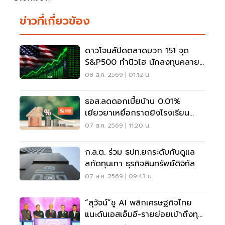
ข่าวที่เกี่ยวข้อง
ดาวโจนส์ปิดตลาดบวก 151 จุด
S&P500 ทำนิวไฮ นักลงทุนคลาย
กังวลเฟดขึ้นดอกเบี้ย
08 ส.ค. 2569 | 01:12 น.
ธอส.ลดดอกเบี้ยบ้าน 0.01%
เยียวยาเหยื่อกราดยิงโรงเรียน
จ.นนทบุรี
07 ส.ค. 2569 | 11:20 น.
ก.ล.ต. ร่วม ธปท.ยกระดับกับดูแล
สกัดทุนเทา ธุรกิจสินทรัพย์ดิจิทัล
07 ส.ค. 2569 | 09:43 น.
“สุวัจน์”ชู AI พลิกเศรษฐกิจไทย
แนะดันเอสเอ็มอี-รายย่อยเข้าถึงทุน