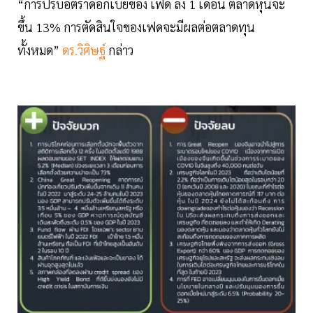
“การปรับอัตราดอกเบี้ยของ เฟด ลง 1 เดือน ตลาดหุ้นจะ
ขึ้น 13% การตัดสินใจของเฟดจะมีผลต่อตลาดทุน
ทั้งหมด”
ดร.วิศิษฐ์
กล่าว