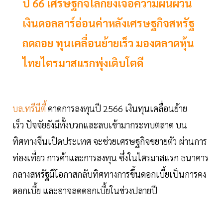
ปี 66 เศรษฐกิจโลกยังเจอความผันผวน
เงินดอลลาร์อ่อนค่าหลังเศรษฐกิจสหรัฐ
ถดถอย ทุนเคลื่อนย้ายเร็ว มองตลาดหุ้น
ไทยไตรมาสแรกพุ่งเติบโตดี
บล.ทรีนีตี้
คาดการลงทุนปี 2566 เงินทุนเคลื่อนย้าย
เร็ว ปัจจัยยังมีทั้งบวกและลบเข้ามากระทบตลาด บน
ทิศทางจีนเปิดประเทศ จะช่วยเศรษฐกิจขยายตัว ผ่านการ
ท่องเที่ยว การค้าและการลงทุน ซึ่งในไตรมาสแรก ธนาคาร
กลางสหรัฐมีโอกาสกลับทิศทางการขึ้นดอกเบี้ยเป็นการคง
ดอกเบี้ย และอาจลดดอกเบี้ยในข่วงปลายปี